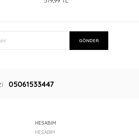
579,99 TL
GÖNDER
i
05061533447
HESABIM
HESABIM