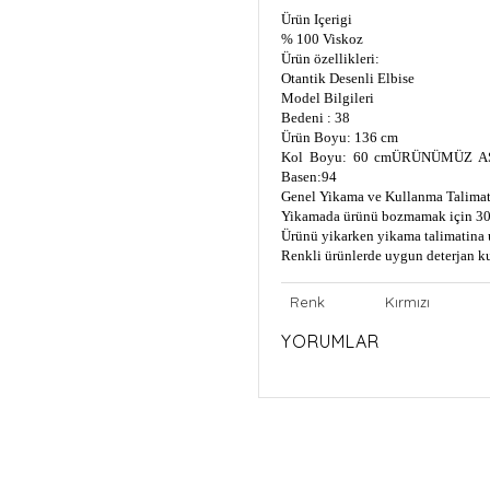
Ürün Içerigi
% 100 Viskoz
Ürün özellikleri:
Otantik Desenli Elbise
Model Bilgileri
Bedeni : 38
Ürün Boyu: 136 cm
Kol Boyu: 60 cm
ÜRÜNÜMÜZ AS
Basen:94
Genel Yikama ve Kullanma Talimat
Yikamada ürünü bozmamak için 30
Ürünü yikarken yikama talimatina 
Renkli ürünlerde uygun deterjan k
Renk
Kırmızı
YORUMLAR