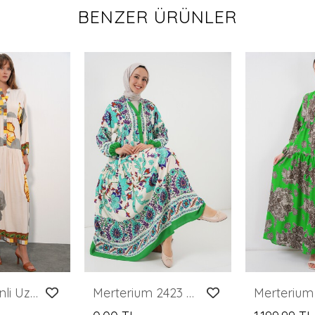
BENZER ÜRÜNLER
Kadın Desenli Uzun Tesettür Elbise 2585 - C.Sarı
Merterium 2423 Otantik Desenli Tesettür Elbise - Yeşil 1