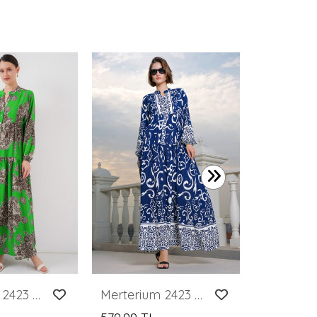
1.199,99 
Merterium 2423 Otantik Desenli Tesettür Elbise - Siyah - Yeşil
Merterium 2423 Otantik Desenli Tesettür Elbise - P. Lacivert