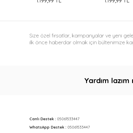
1.199,99 TL
1.199,99 TL
Size özel fırsatlar, kampanyalar ve yeni gel
ilk önce haberdar olmak için bültenimize kay
Yardım lazım 
Canlı Destek :
05061533447
WhatsApp Destek :
05061533447