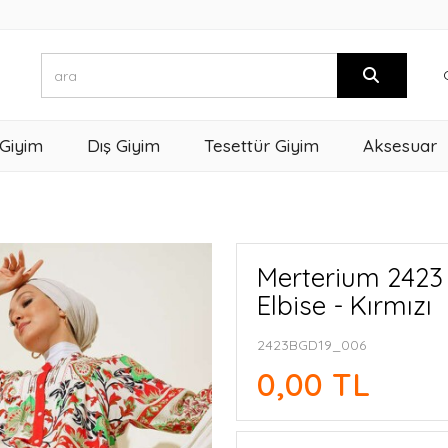
 Giyim
Dış Giyim
Tesettür Giyim
Aksesuar
Merterium 2423 
Elbise - Kırmızı
2423BGD19_006
0,00 TL