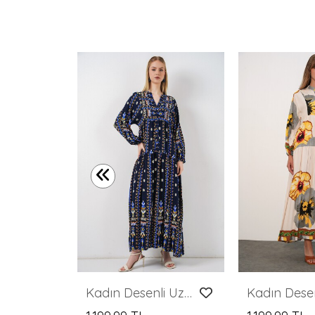
Merterium Kadın Kırmızı Desenli Uzun Viskon Elbise 1947
Kadın Desenli Uzun Tesettür Elbise 2585 - P. Lacivert