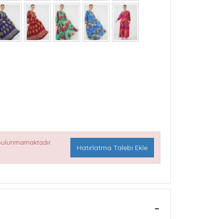
 bulunmamaktadır.
Hatırlatma Talebi Ekle