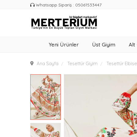
Whatsapp Sipariş : 05061533447
Yeni Ürünler
Üst Giyim
Alt
Ana Sayfa
Tesettür Giyim
Tesettür Elbise