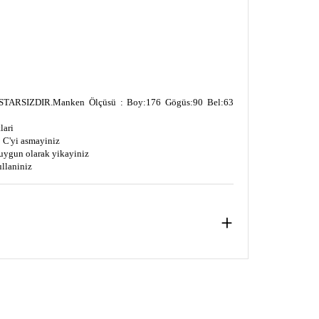
TARSIZDIR.
Manken Ölçüsü : Boy:176 Gögüs:90 Bel:63
lari
 C'yi asmayiniz
uygun olarak yikayiniz
ullaniniz