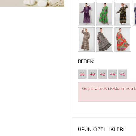
BEDEN:
38
40
42
44
46
Geçici olarak stoklarımızda
ÜRÜN ÖZELLIKLERI