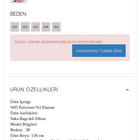
BEDEN:
38
40
42
44
46
Geçici olarak stoklarımızda bulunmamaktadır.
Hatırlatma Talebi Ekle
ÜRÜN ÖZELLIKLERI
Ürün Içerigi
%95 Polyester
%5 Elastan
Ürün özellikleri:
Yaka Bagcikli Elbise
Model Bilgileri
Bedeni : 38
Ürün Boyu: 136 cm