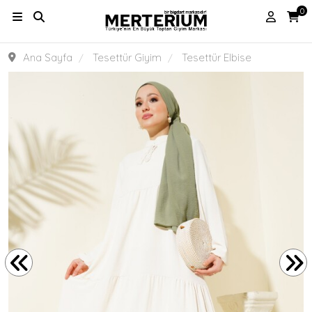
0
Ana Sayfa
Tesettür Giyim
Tesettür Elbise