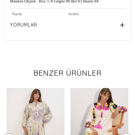
Manken Ölçüsü : Boy:176 Gögüs:90 Bel:63 Basen:94
Renk
Krem
YORUMLAR
BENZER ÜRÜNLER