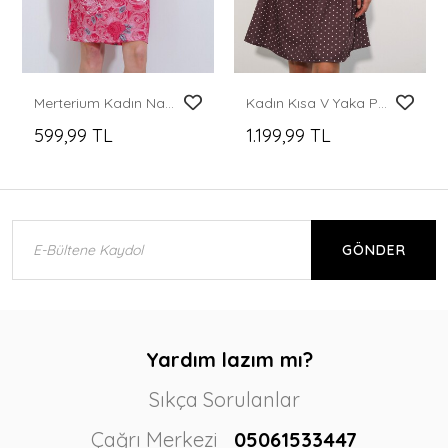
Merterium Kadın Nar Gül Desenli Midi Elbise 2477
Kadın Kısa V Yaka Puantiyeli Elbise 2606 - Kahverengi
599,99 TL
1.199,99 TL
GÖNDER
Yardım lazım mı?
Sıkça Sorulanlar
Çağrı Merkezi
05061533447