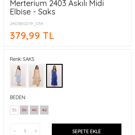
Merterium 2403 Askılı Midi
Elbise - Saks
2403BGD19_034
379,99 TL
Renk: SAKS
BEDEN:
36
38
40
42
SEPETE EKLE