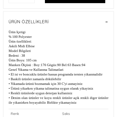
ÜRÜN ÖZELLIKLERI
Ürün Içerigi
% 100 Polyester
Ürün özellikleri:
Askili Midi Elbise
Model Bilgileri
Bedeni : 38
Ürün Boyu: 105 cm
Manken Ölçüsü : Boy:176 Gögüs:90 Bel:63 Basen:94
Genel Yikama ve Kullanma Talimatlari
• El isi ve boncuklu ürünler hassas programda tersten yikanmalidir
• Baskili ürünler zamanla dökülebilir
• Yikamada ürünü bozmamak için 30 C'yi asmayiniz
• Ürünü yikarken yikama talimatina uygun olarak yikayiniz
• Renkli ürünlerde uygun deterjan kullaniniz
• Denim olan ürünler ve koyu renkli ürünler açik renkli diger ürünler
ile yikanirken boyayabilir. Birlikte yikamayiniz
Renk
Saks