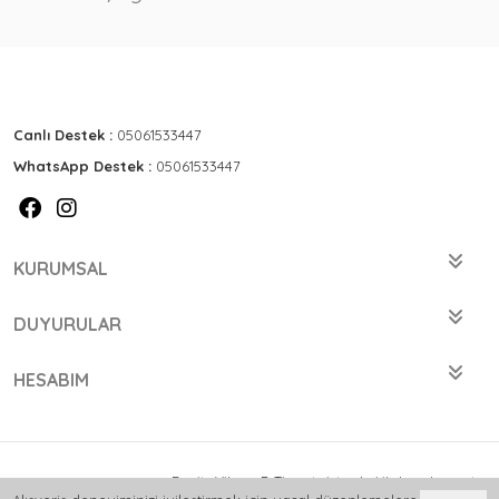
Canlı Destek :
05061533447
WhatsApp Destek :
05061533447
KURUMSAL
DUYURULAR
HESABIM
Bu site
Vikaon E-Ticaret sistemleri
ile hazırlanmıştır.