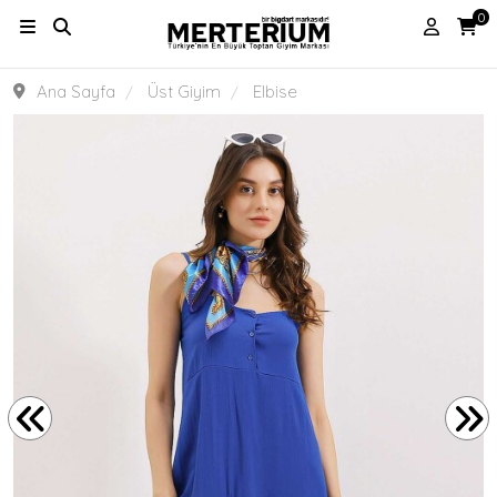
0
Ana Sayfa
Üst Giyim
Elbise