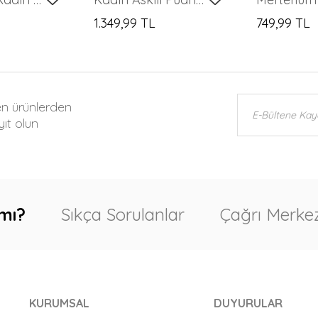
1.349,99 TL
749,99 TL
en ürünlerden
ıt olun
mı?
Sıkça Sorulanlar
Çağrı Merkez
KURUMSAL
DUYURULAR