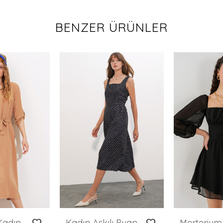
BENZER ÜRÜNLER
Merterium Kadın Camel Kuşaklı Gömlek Elbise 2442
Kadın Askılı Puantiyeli Midi Elbise 2607 - Siyah