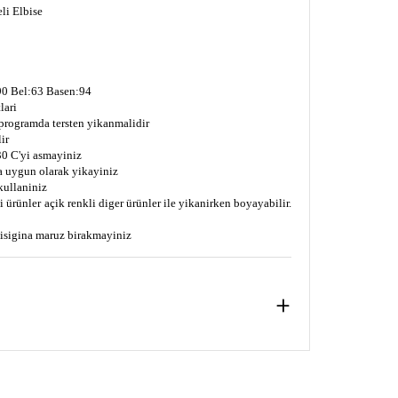
li Elbise
0 Bel:63 Basen:94
lari
 programda tersten yikanmalidir
ir
0 C'yi asmayiniz
a uygun olarak yikayiniz
kullaniniz
 ürünler açik renkli diger ürünler ile yikanirken boyayabilir.
s isigina maruz birakmayiniz