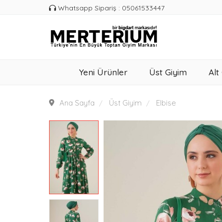
Whatsapp Sipariş : 05061533447
Yeni Ürünler
Üst Giyim
Alt
Ana Sayfa
Üst Giyim
Elbise