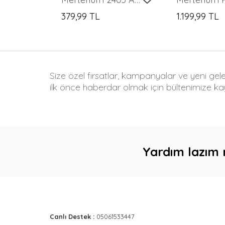
379,99 TL
1.199,99 TL
Size özel fırsatlar, kampanyalar ve yeni gel
ilk önce haberdar olmak için bültenimize kay
Yardım lazım 
Canlı Destek :
05061533447