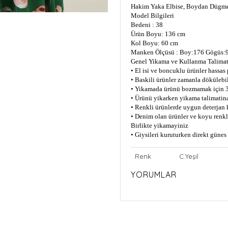
Hakim Yaka Elbise, Boydan Dügme
Model Bilgileri
Bedeni : 38
Ürün Boyu: 136 cm
Kol Boyu: 60 cm
Manken Ölçüsü : Boy:176 Gögüs:9
Genel Yikama ve Kullanma Talimat
• El isi ve boncuklu ürünler hassas
• Baskili ürünler zamanla dökülebil
• Yikamada ürünü bozmamak için 3
• Ürünü yikarken yikama talimatin
• Renkli ürünlerde uygun deterjan 
• Denim olan ürünler ve koyu renkli
Birlikte yikamayiniz
• Giysileri kuruturken direkt güne
Renk
C.Yeşil
YORUMLAR