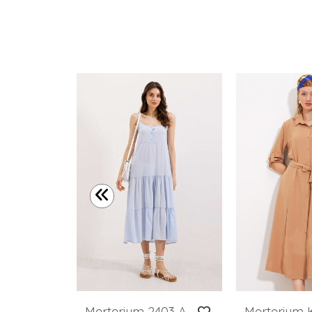
Merterium 2442 Kuşaklı Gömlek Elbise - A.Gül Kurusu
Merterium 2403 Askılı Midi Elbise - Mavi