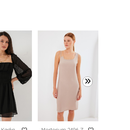
799,99 T
Merterium Kadın Mini Tül Elbise 2514 - Siyah
Merterium 2496 Zincir Detaylı Örme Elbise - Bisküvi