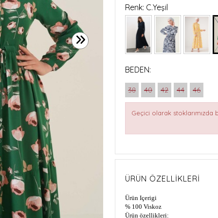
Renk: C.Yeşil
BEDEN:
38
40
42
44
46
Geçici olarak stoklarımızda
ÜRÜN ÖZELLIKLERI
Ürün Içerigi
% 100 Viskoz
Ürün özellikleri: