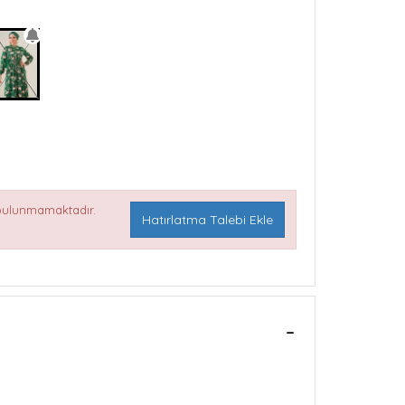
 bulunmamaktadır.
Hatırlatma Talebi Ekle