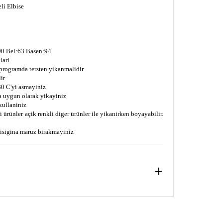
li Elbise
0 Bel:63 Basen:94
lari
 programda tersten yikanmalidir
ir
0 C'yi asmayiniz
a uygun olarak yikayiniz
kullaniniz
 ürünler açik renkli diger ürünler ile yikanirken boyayabilir.
s isigina maruz birakmayiniz