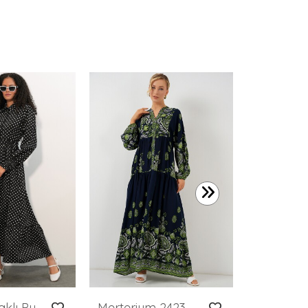
1.199,99 
Kadın Kuşaklı Puantiyeli Tesettür Elbise 2589 - D. Siyah
Merterium 2423 Otantik Desenli Tesettür Elbise - Lacivert 13