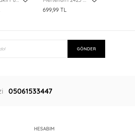
L
699,99 TL
GÖNDER
i
05061533447
HESABIM