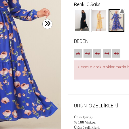
Renk: C.Saks
BEDEN:
38
40
42
44
46
Geçici olarak stoklarımızda
ÜRÜN ÖZELLIKLERI
Ürün Içerigi
% 100 Viskoz
Ürün özellikleri: