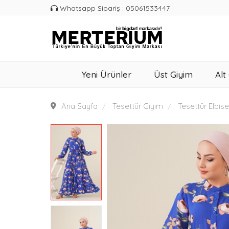
Whatsapp Sipariş : 05061533447
Yeni Ürünler
Üst Giyim
Alt
Ana Sayfa
Tesettür Giyim
Tesettür Elbise