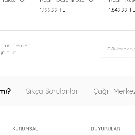
1.199,99 TL
1.849,99 T
en ürünlerden
ıt olun
mı?
Sıkça Sorulanlar
Çağrı Merkez
KURUMSAL
DUYURULAR