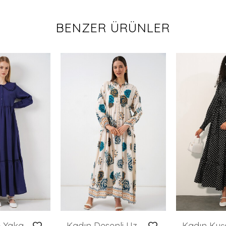
BENZER ÜRÜNLER
Kadın Bebe Yaka Uzun Tesettür Elbise 2592 - Lacivert
Kadın Desenli Uzun Tesettür Elbise 2585 - A.SAKS