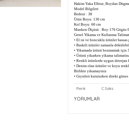
Hakim Yaka Elbise, Boydan Dügme
Model Bilgileri
Bedeni : 38
Ürün Boyu: 136 cm
Kol Boyu: 60 cm
Manken Ölçüsü : Boy:176 Gögüs:9
Genel Yikama ve Kullanma Talimat
• El isi ve boncuklu ürünler hassas
• Baskili ürünler zamanla dökülebil
• Yikamada ürünü bozmamak için 3
• Ürünü yikarken yikama talimatin
• Renkli ürünlerde uygun deterjan 
• Denim olan ürünler ve koyu renkli
Birlikte yikamayiniz
• Giysileri kuruturken direkt güne
Renk
C.Saks
YORUMLAR