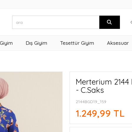
 Giyim
Dış Giyim
Tesettür Giyim
Aksesuar
Merterium 2144 
- C.Saks
2144BGD19_159
1.249,99 TL