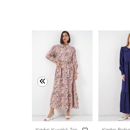
Kadın Desenli Uzun Tesettür Elbise 2585 - Yeşil
Kadın Kuşaklı Tesettür Elbise 2589 - Pembe