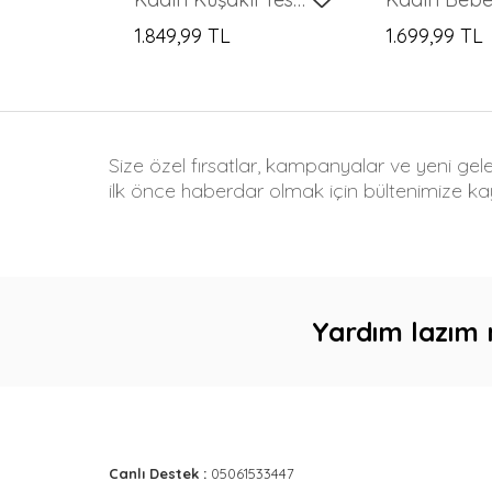
1.849,99 TL
1.699,99 TL
Size özel fırsatlar, kampanyalar ve yeni gel
ilk önce haberdar olmak için bültenimize kay
Yardım lazım 
Canlı Destek :
05061533447