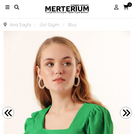
0
Ana Sayfa
Üst Giyim
Bluz