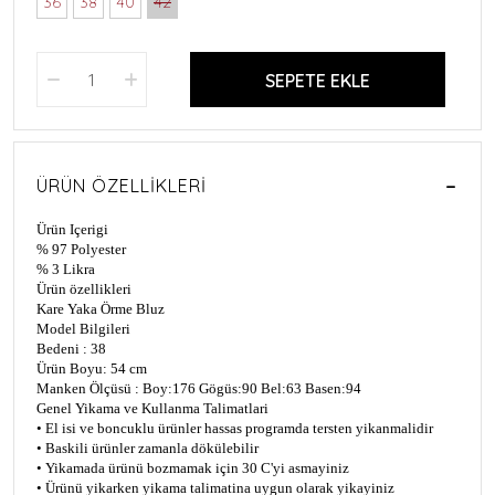
36
38
40
42
SEPETE EKLE
ÜRÜN ÖZELLIKLERI
Ürün Içerigi
% 97 Polyester
% 3 Likra
Ürün özellikleri
Kare Yaka Örme Bluz
Model Bilgileri
Bedeni : 38
Ürün Boyu: 54 cm
Manken Ölçüsü : Boy:176 Gögüs:90 Bel:63 Basen:94
Genel Yikama ve Kullanma Talimatlari
• El isi ve boncuklu ürünler hassas programda tersten yikanmalidir
• Baskili ürünler zamanla dökülebilir
• Yikamada ürünü bozmamak için 30 C'yi asmayiniz
• Ürünü yikarken yikama talimatina uygun olarak yikayiniz