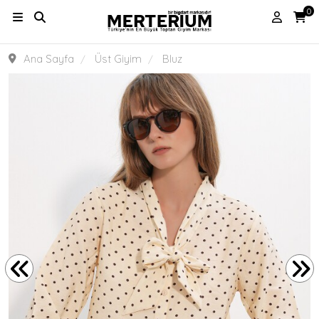
0
Ana Sayfa
Üst Giyim
Bluz