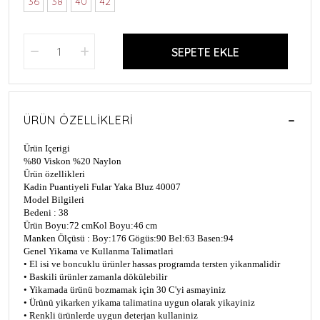
36
38
40
42
SEPETE EKLE
ÜRÜN ÖZELLIKLERI
Ürün Içerigi
%80 Viskon %20 Naylon
Ürün özellikleri
Kadin Puantiyeli Fular Yaka Bluz 40007
Model Bilgileri
Bedeni : 38
Ürün Boyu:72 cm
Kol Boyu:46 cm
Manken Ölçüsü : Boy:176 Gögüs:90 Bel:63 Basen:94
Genel Yikama ve Kullanma Talimatlari
• El isi ve boncuklu ürünler hassas programda tersten yikanmalidir
• Baskili ürünler zamanla dökülebilir
• Yikamada ürünü bozmamak için 30 C'yi asmayiniz
• Ürünü yikarken yikama talimatina uygun olarak yikayiniz
• Renkli ürünlerde uygun deterjan kullaniniz