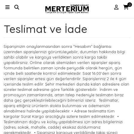
0
Teslimat ve İade
Siparişinizin onaylanmasından sonra "Hesabım" bağlantısı
üzerinden siparişlerinizi görüntüleyebilir, durumları hakkında bilgi
sahibi olabilir ve kargoya verildikten sonra kargo takibi
yapabilirsiniz. Online olarak sitemizden verilen siparişler sipariş
formunda belirtilen zaman içinde periyodik olarak hergün, gün
içinde belli saatlerde kontrol edilmektedir. Saat 16.00’den sonra
verilen siparişler ertesi gün değerlendirilir. Siparişleriniz 2 ile 4 gün
içerisinde teslim edilir. Şehir merkezleri dışında kalan adreslere olan
süreler teslimat adresine göre farklılık gösterebilir. İndirim ve
promosyon zamanlarında, artan talep nedeniyle teslimatın biraz
daha geç gerçekleştirilebileceğini bilmenizi isteriz. Teslimatlar,
sipariş ettiğiniz ürünlerin stokta bulunması ve ödemenizin
alınabilmesi halinde yapılabilecektir. • Adrese teslimatta tüm
kargolar Sürat Kargo aracılığıyla sizlere teslim edilmektedir. •
Teslimatınızın doğru ve kolay yapılabilmesi için adres bilgilerinizi
(adres, sokak, mahalle, cadde) eksiksiz doldurmanız
gerekmektedir. • Siparişiniz kargoya verildiğinde takip süreci