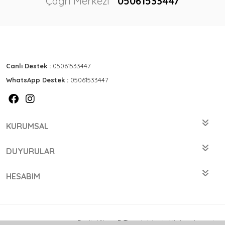
Çağrı Merkezi
05061533447
Canlı Destek :
05061533447
WhatsApp Destek :
05061533447
KURUMSAL
DUYURULAR
HESABIM
Bu site
Vikaon E-Ticaret sistemleri
ile hazırlanmıştır.