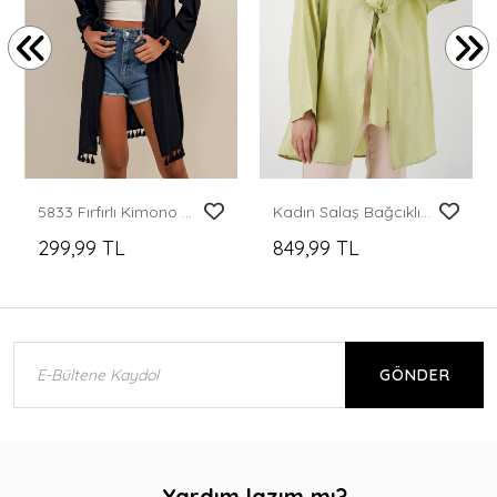
5833 Fırfırlı Kimono - Siyah
Kadın Salaş Bağcıklı Kimono 5981 - E.Yeşil
299,99 TL
849,99 TL
GÖNDER
Yardım lazım mı?