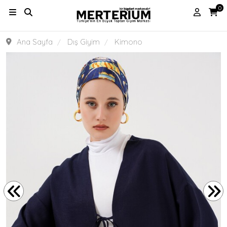
0
Ana Sayfa
Dış Giyim
Kimono