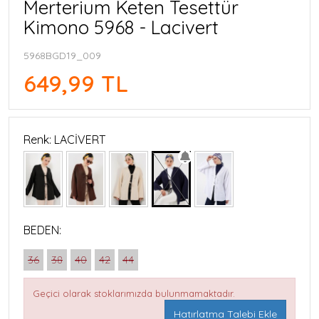
Merterium Keten Tesettür
Kimono 5968 - Lacivert
5968BGD19_009
649,99 TL
Renk: LACİVERT
BEDEN:
36
38
40
42
44
Geçici olarak stoklarımızda bulunmamaktadır.
Hatırlatma Talebi Ekle