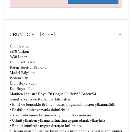
ÜRÜN ÖZELLIKLERI
Ürün Içerigi
%70 Viskon
%30 Linen
Ürün özellikleri
Keten Tesettür Kimono
Model Bilgileri
Bedeni : 38
Ürün Boyu:76cm
Kol Boyu:46cm
Manken Ölçüsü : Boy:176 Gögüs:90 Bel:63 Basen:94
Genel Yikama ve Kullanma Talimatlari
• El isi ve boncuklu ürünler hassas programda tersten yikanmalidir
• Baskili ürünler zamanla dökülebilir
• Yikamada ürünü bozmamak için 30 C'yi asmayiniz
• Ürünü yikarken yikama talimatina uygun olarak yikayiniz
• Renkli ürünlerde uygun deterjan kullaniniz
• Denim olan ürünler ve koyu renkli ürünler açik renkli diger ürünler