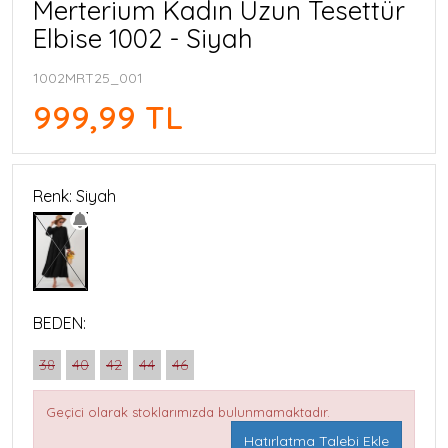
Merterium Kadın Uzun Tesettür
Elbise 1002 - Siyah
1002MRT25_001
999,99 TL
Renk: Siyah
BEDEN:
38
40
42
44
46
Geçici olarak stoklarımızda bulunmamaktadır.
Hatırlatma Talebi Ekle