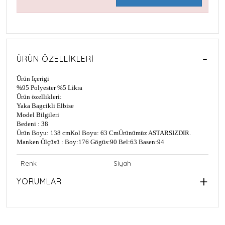
ÜRÜN ÖZELLIKLERI
Ürün Içerigi
%95 Polyester
%5 Likra
Ürün özellikleri:
Yaka Bagcikli Elbise
Model Bilgileri
Bedeni : 38
Ürün Boyu: 138 cm
Kol Boyu: 63 Cm
Ürünümüz ASTARSIZDIR.
Manken Ölçüsü : Boy:176 Gögüs:90 Bel:63 Basen:94
Renk
Siyah
YORUMLAR