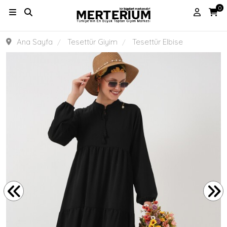
0
Ana Sayfa
Tesettür Giyim
Tesettür Elbise