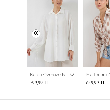
Kadın Çizgili Oversize Gömlek 20293 - Krem
Kadın Oversize Bağcıklı Gömlek 5954 - Beyaz
799,99 TL
649,99 TL