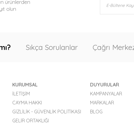
en ürünlerden
ıt olun
mı?
Sıkça Sorulanlar
Çağrı Merkez
KURUMSAL
DUYURULAR
İLETIŞIM
KAMPANYALAR
CAYMA HAKKI
MARKALAR
GIZLILIK - GÜVENLIK POLITIKASI
BLOG
GELIR ORTAKLIĞI