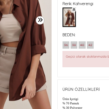
Renk: Kahverengi
BEDEN:
36
38
40
42
Geçici olarak stoklarımızda
ÜRÜN ÖZELLIKLERI
Ürün Içerigi
% 70 Pamuk
% 30 Polyester