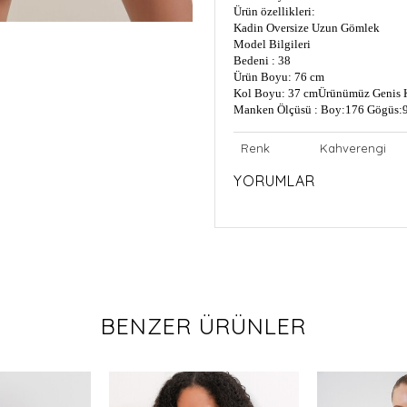
Ürün özellikleri:
Kadin Oversize Uzun Gömlek
Model Bilgileri
Bedeni : 38
Ürün Boyu: 76 cm
Kol Boyu: 37 cm
Ürünümüz Genis K
Manken Ölçüsü : Boy:176 Gögüs:9
Renk
Kahverengi
YORUMLAR
BENZER ÜRÜNLER