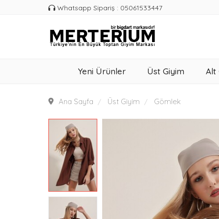
Whatsapp Sipariş : 05061533447
Yeni Ürünler
Üst Giyim
Alt
Ana Sayfa
Üst Giyim
Gömlek