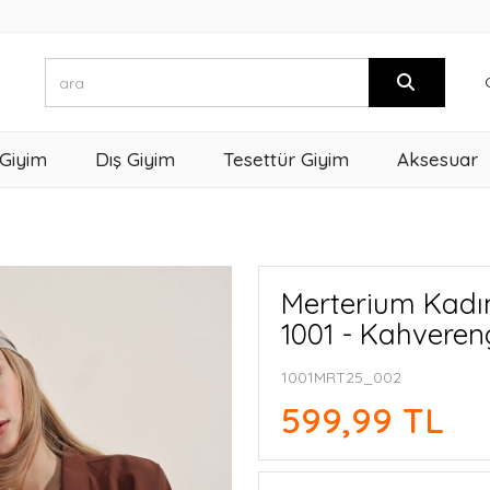
 Giyim
Dış Giyim
Tesettür Giyim
Aksesuar
Merterium Kadı
1001 - Kahveren
1001MRT25_002
599,99 TL