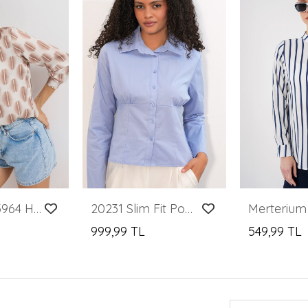
Merterium 3964 Hafif Dökümlü Saten Gömlek - B.Kahverengi
20231 Slim Fit Poplin Gömlek - Mavi
999,99 TL
549,99 TL