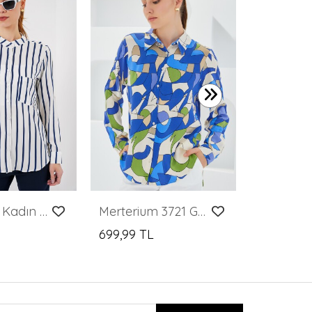
599,99 T
Merterium Kadın Uzun Kollu Çizgili Gömlek 20283 - B.Lacivert
Merterium 3721 Grafik Desenli Gömlek - İndigo
699,99 TL