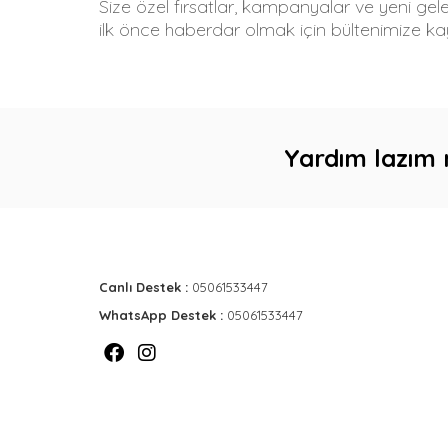
Size özel fırsatlar, kampanyalar ve yeni gel
ilk önce haberdar olmak için bültenimize kay
Yardım lazım 
Canlı Destek :
05061533447
WhatsApp Destek :
05061533447