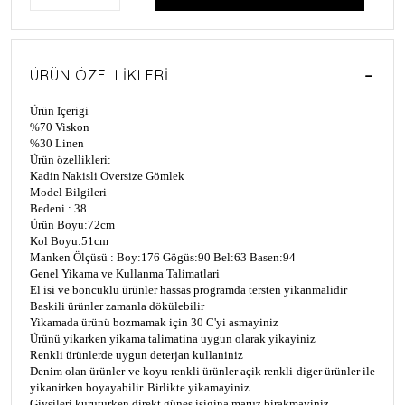
ÜRÜN ÖZELLIKLERI
Ürün Içerigi
%70 Viskon
%30 Linen
Ürün özellikleri:
Kadin Nakisli Oversize Gömlek
Model Bilgileri
Bedeni : 38
Ürün Boyu:72cm
Kol Boyu:51cm
Manken Ölçüsü : Boy:176 Gögüs:90 Bel:63 Basen:94
Genel Yikama ve Kullanma Talimatlari
El isi ve boncuklu ürünler hassas programda tersten yikanmalidir
Baskili ürünler zamanla dökülebilir
Yikamada ürünü bozmamak için 30 C'yi asmayiniz
Ürünü yikarken yikama talimatina uygun olarak yikayiniz
Renkli ürünlerde uygun deterjan kullaniniz
Denim olan ürünler ve koyu renkli ürünler açik renkli diger ürünler ile
yikanirken boyayabilir. Birlikte yikamayiniz
Giysileri kuruturken direkt günes isigina maruz birakmayiniz