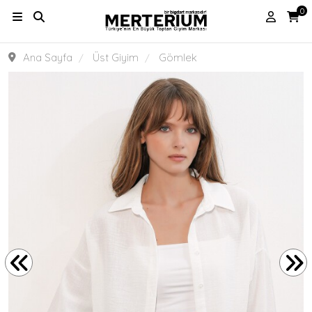
0
Ana Sayfa
Üst Giyim
Gömlek