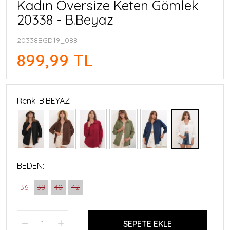
Kadın Oversize Keten Gömlek
20338 - B.Beyaz
20338BGD19_088
899,99 TL
Renk: B.BEYAZ
BEDEN:
36
38
40
42
SEPETE EKLE