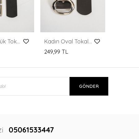
Kadın Büyük Tokalı Kemer 031 - Siyah
Kadın Oval Tokalı Kemer 033 - Kahverengi
249,99 TL
249,99 T
GÖNDER
i
05061533447