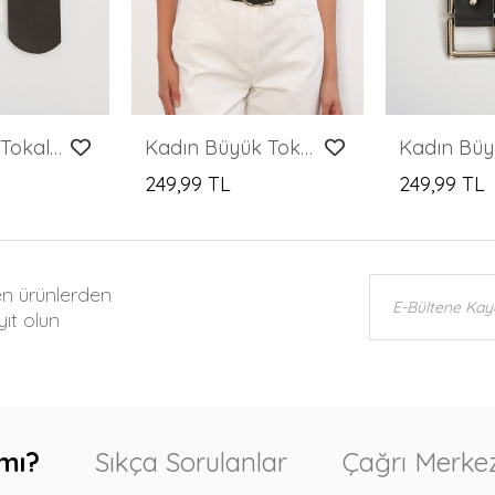
Kadın Oval Tokalı Kemer 033 - Kahverengi
Kadın Büyük Tokalı Kemer 031 - Kahverengi
249,99 TL
249,99 TL
en ürünlerden
ıt olun
mı?
Sıkça Sorulanlar
Çağrı Merkez