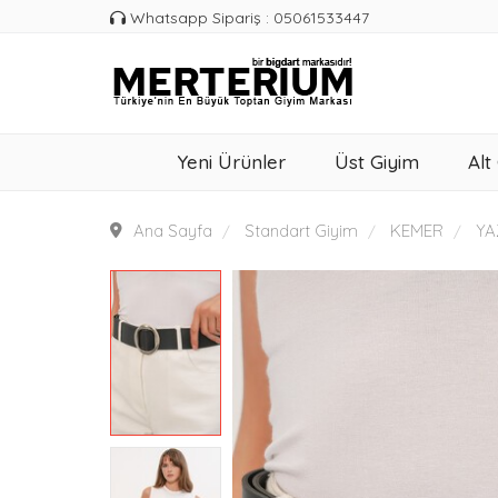
Whatsapp Sipariş : 05061533447
Yeni Ürünler
Üst Giyim
Alt
Ana Sayfa
Standart Giyim
KEMER
YA