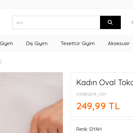
 Giyim
Dış Giyim
Tesettür Giyim
Aksesuar
Z
Kadın Oval Toka
033BGD19_001
249,99 TL
Renk: SİYAH