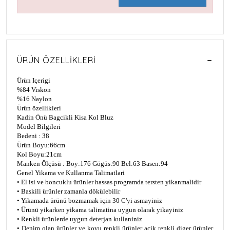
ÜRÜN ÖZELLIKLERI
Ürün Içerigi
%84 Viskon
%16 Naylon
Ürün özellikleri
Kadin Önü Bagcikli Kisa Kol Bluz
Model Bilgileri
Bedeni : 38
Ürün Boyu:66cm
Kol Boyu:21cm
Manken Ölçüsü : Boy:176 Gögüs:90 Bel:63 Basen:94
Genel Yikama ve Kullanma Talimatlari
• El isi ve boncuklu ürünler hassas programda tersten yikanmalidir
• Baskili ürünler zamanla dökülebilir
• Yikamada ürünü bozmamak için 30 C'yi asmayiniz
• Ürünü yikarken yikama talimatina uygun olarak yikayiniz
• Renkli ürünlerde uygun deterjan kullaniniz
• Denim olan ürünler ve koyu renkli ürünler açik renkli diger ürünler