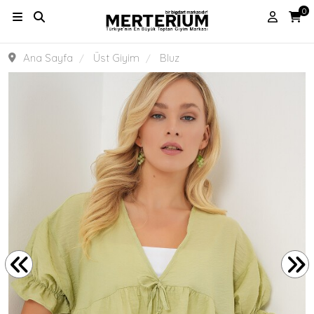
0
Ana Sayfa
Üst Giyim
Bluz