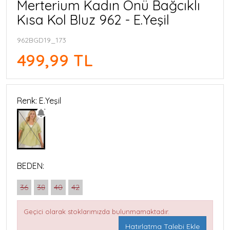
Merterium Kadın Önü Bağcıklı
Kısa Kol Bluz 962 - E.Yeşil
962BGD19_173
499,99 TL
Renk: E.Yeşil
BEDEN:
36
38
40
42
Geçici olarak stoklarımızda bulunmamaktadır.
Hatırlatma Talebi Ekle