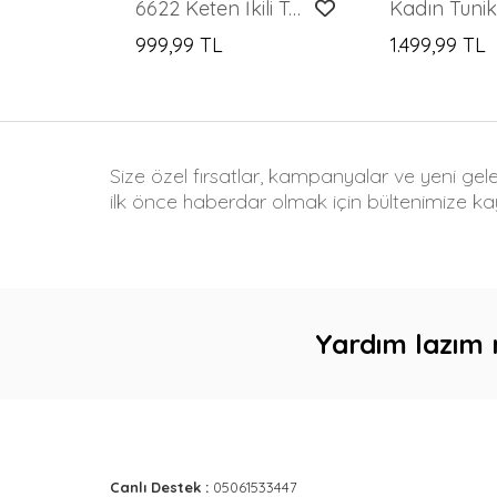
6622 Keten İkili Takım - Beyaz
999,99 TL
1.499,99 TL
Size özel fırsatlar, kampanyalar ve yeni gel
ilk önce haberdar olmak için bültenimize kay
Yardım lazım 
Canlı Destek :
05061533447