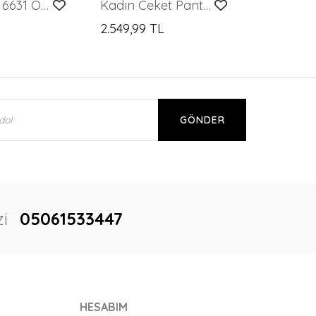
Merterium 6631 Oversize Alt-Üst Takım - Siyah
Kadın Ceket Pantolon İkili Takım 30065 - Taba
2.549,99 TL
GÖNDER
i
05061533447
HESABIM