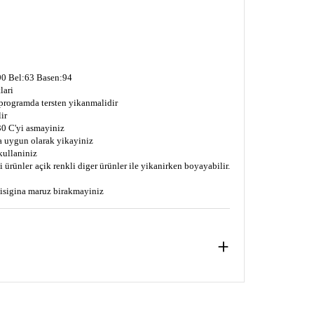
0 Bel:63 Basen:94
lari
 programda tersten yikanmalidir
ir
0 C'yi asmayiniz
a uygun olarak yikayiniz
kullaniniz
 ürünler açik renkli diger ürünler ile yikanirken boyayabilir.
s isigina maruz birakmayiniz