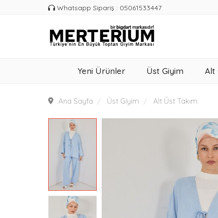
Whatsapp Sipariş : 05061533447
Yeni Ürünler
Üst Giyim
Alt
Ana Sayfa
Üst Giyim
Alt Üst Takım