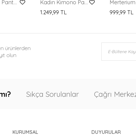
Kadın Tunik Pantolon Puantiyeli Alt Üst Takım 6663 - A.Siyah
Kadın Kimono Pantolon İkili Takım 30078 - Bordo
1.249,99 TL
999,99 TL
en ürünlerden
ıt olun
mı?
Sıkça Sorulanlar
Çağrı Merkez
KURUMSAL
DUYURULAR