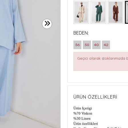
BEDEN:
36
38
40
42
Geçici olarak stoklarımızda
ÜRÜN ÖZELLIKLERI
Ürün Içerigi
%70 Viskon
%30 Linen
Ürün özellikleri