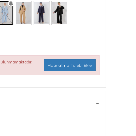
 bulunmamaktadır.
Hatırlatma Talebi Ekle