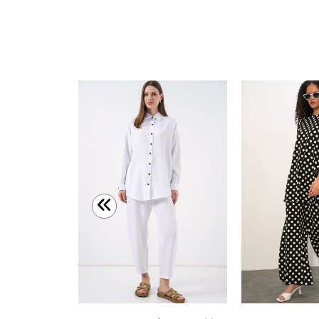
Merterium 15892 Kazak Etek Triko İkili Takım - Kırmızı