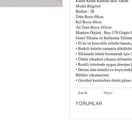
Kadin Keten Kimono Ikili Takim
Model Bilgileri
Bedeni : 38
Ürün Boyu:68cm
Kol Boyu:40cm
Alt Ürün Boyu:103cm
Manken Ölçüsü : Boy:176 Gögüs:9
Genel Yikama ve Kullanma Talimat
• El isi ve boncuklu ürünler hassas
• Baskili ürünler zamanla dökülebil
• Yikamada ürünü bozmamak için 3
• Ürünü yikarken yikama talimatin
• Renkli ürünlerde uygun deterjan 
• Denim olan ürünler ve koyu renkli
Birlikte yikamayiniz
• Giysileri kuruturken direkt güne
Renk
Mavi
YORUMLAR