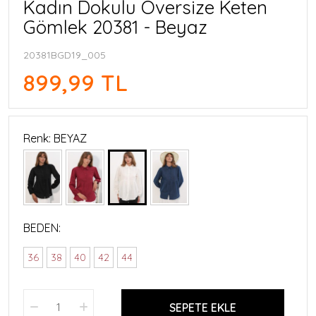
Kadın Dokulu Oversize Keten
Gömlek 20381 - Beyaz
20381BGD19_005
899,99 TL
Renk: BEYAZ
BEDEN:
36
38
40
42
44
SEPETE EKLE