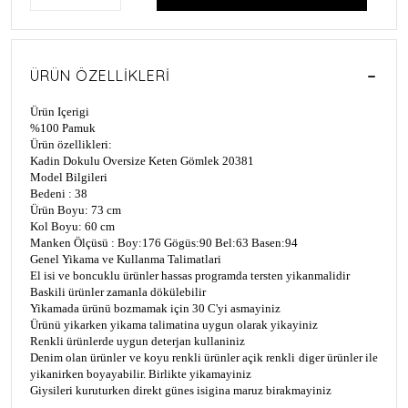
ÜRÜN ÖZELLIKLERI
Ürün Içerigi
%100 Pamuk
Ürün özellikleri:
Kadin Dokulu Oversize Keten Gömlek 20381
Model Bilgileri
Bedeni : 38
Ürün Boyu: 73 cm
Kol Boyu: 60 cm
Manken Ölçüsü : Boy:176 Gögüs:90 Bel:63 Basen:94
Genel Yikama ve Kullanma Talimatlari
El isi ve boncuklu ürünler hassas programda tersten yikanmalidir
Baskili ürünler zamanla dökülebilir
Yikamada ürünü bozmamak için 30 C'yi asmayiniz
Ürünü yikarken yikama talimatina uygun olarak yikayiniz
Renkli ürünlerde uygun deterjan kullaniniz
Denim olan ürünler ve koyu renkli ürünler açik renkli diger ürünler ile
yikanirken boyayabilir. Birlikte yikamayiniz
Giysileri kuruturken direkt günes isigina maruz birakmayiniz