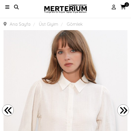
0
Ana Sayfa
Üst Giyim
Gömlek