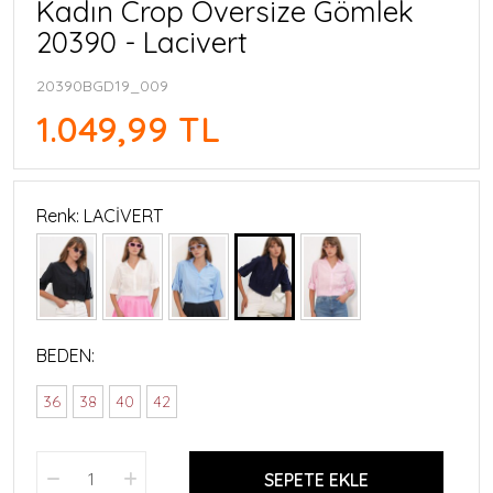
Kadın Crop Oversize Gömlek
20390 - Lacivert
20390BGD19_009
1.049,99 TL
Renk: LACİVERT
BEDEN:
36
38
40
42
SEPETE EKLE