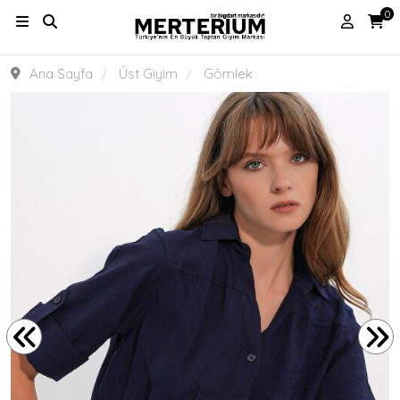
0
Ana Sayfa
Üst Giyim
Gömlek