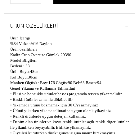
ÜRÜN ÖZELLIKLERI
Ürün Içerigi
%84 Viskon
%16 Naylon
Ürün özellikleri
Kadin Crop Oversize Gömlek 20390
Model Bilgileri
Bedeni : 38
Ürün Boyu:48cm
Kol Boyu:30cm
Manken Ölçüsü : Boy:176 Gögüs:90 Bel:63 Basen:94
Genel Yikama ve Kullanma Talimatlari
• El isi ve boncuklu ürünler hassas programda tersten yikanmalidir
• Baskili ürünler zamanla dökülebilir
• Yikamada ürünü bozmamak için 30 C'yi asmayiniz
• Ürünü yikarken yikama talimatina uygun olarak yikayiniz
• Renkli ürünlerde uygun deterjan kullaniniz
• Denim olan ürünler ve koyu renkli ürünler açik renkli diger ürünler
ile yikanirken boyayabilir. Birlikte yikamayiniz
• Giysileri kuruturken direkt günes isigina maruz birakmayiniz