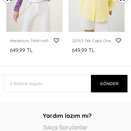
Merterium 3964 Hafif Dökümlü Saten Gömlek - Mor
20153 Tek Cepli Oversize Keten Gömlek - Açık Sarı
649,99 TL
649,99 TL
GÖNDER
Yardım lazım mı?
Sıkça Sorulanlar