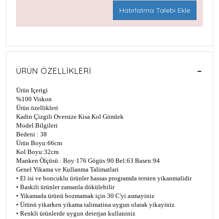
Hatırlatma Talebi Ekle
ÜRÜN ÖZELLIKLERI
Ürün Içerigi
%100 Viskon
Ürün özellikleri
Kadin Çizgili Oversize Kisa Kol Gömlek
Model Bilgileri
Bedeni : 38
Ürün Boyu:66cm
Kol Boyu:32cm
Manken Ölçüsü : Boy:176 Gögüs:90 Bel:63 Basen:94
Genel Yikama ve Kullanma Talimatlari
• El isi ve boncuklu ürünler hassas programda tersten yikanmalidir
• Baskili ürünler zamanla dökülebilir
• Yikamada ürünü bozmamak için 30 C'yi asmayiniz
• Ürünü yikarken yikama talimatina uygun olarak yikayiniz
• Renkli ürünlerde uygun deterjan kullaniniz