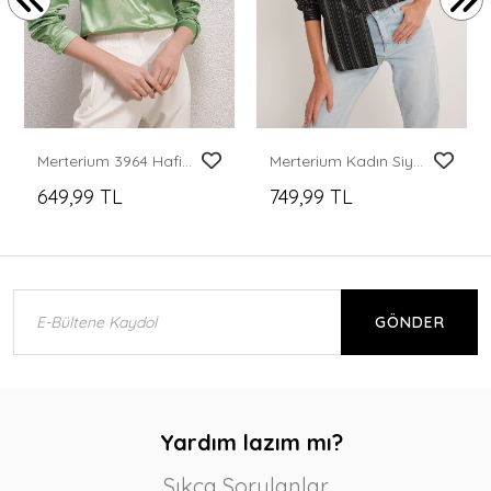
Merterium 3964 Hafif Dökümlü Saten Gömlek - Y.Yeşil
Merterium Kadın Siyah Çizgili Varak Desenli Gömlek 20253
649,99 TL
749,99 TL
GÖNDER
Yardım lazım mı?
Sıkça Sorulanlar