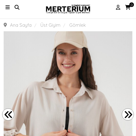
0
Ana Sayfa
Üst Giyim
Gömlek