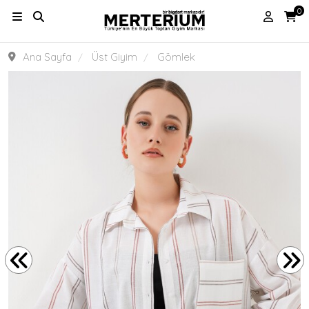
0
Ana Sayfa
Üst Giyim
Gömlek