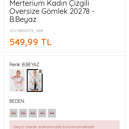
Merterium Kadın Çizgili
Oversize Gömlek 20278 -
B.Beyaz
20278BGD19_088
549,99 TL
Renk: B.BEYAZ
BEDEN:
36
38
40
42
44
Geçici olarak stoklarımızda bulunmamaktadır.