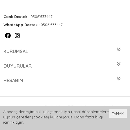
Canlı Destek :
05061533447
WhatsApp Destek :
05061533447
KURUMSAL
DUYURULAR
HESABIM
Bu site
Vikaon E-Ticaret sistemleri
ile hazırlanmıştır.
Alışveriş deneyiminizi iyileştirmek için yasal düzenlemelere
TAMAM
uygun çerezler (cookies) kullanıyoruz. Daha fazla bilgi
için
tıklayın
.
0