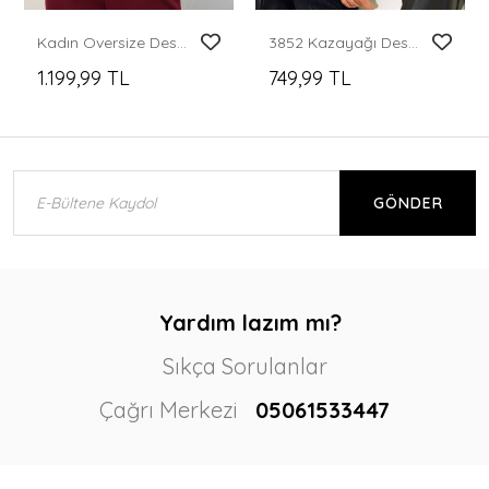
Kadın Oversize Desenli Gömlek 20379 - Beyaz
3852 Kazayağı Desen Gömlek - Siyah
1.199,99 TL
749,99 TL
GÖNDER
Yardım lazım mı?
Sıkça Sorulanlar
Çağrı Merkezi
05061533447