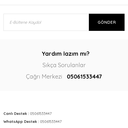
GÖNDER
Yardım lazım mı?
Sıkça Sorulanlar
Çağrı Merkezi
05061533447
Canlı Destek :
05061533447
WhatsApp Destek :
05061533447