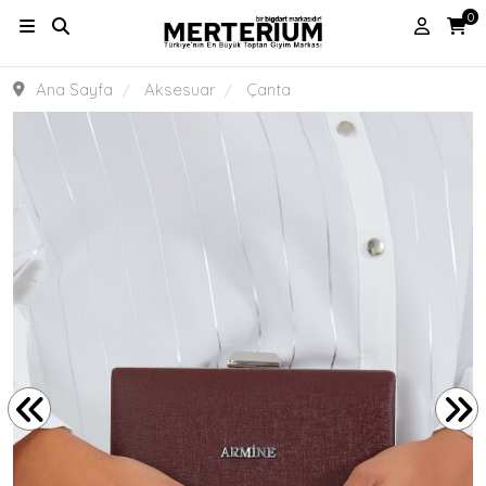
0
Ana Sayfa
Aksesuar
Çanta