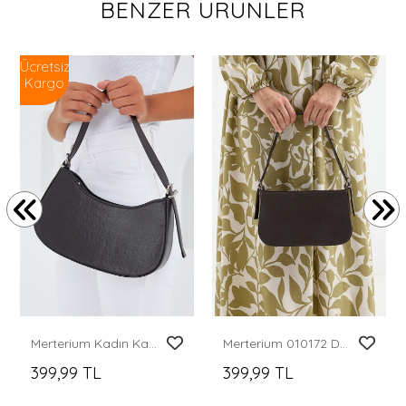
BENZER ÜRÜNLER
Ücretsiz
Kargo
Merterium Kadın Kahverengi Düz Baget Çanta 010167
Merterium 010172 Düz Baget Omuz Çantası - Kahverengi
399,99 TL
399,99 TL