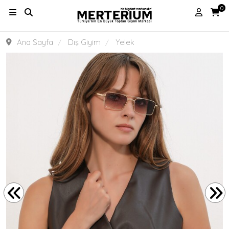
0
Ana Sayfa
Dış Giyim
Yelek