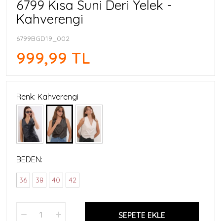
6799 Kısa Suni Deri Yelek -
Kahverengi
6799BGD19_002
999,99 TL
Renk: Kahverengi
BEDEN:
36
38
40
42
SEPETE EKLE