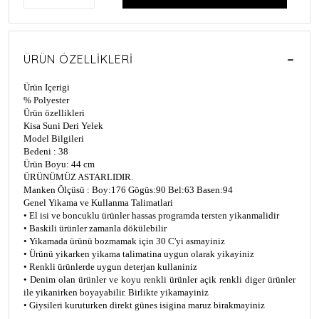
ÜRÜN ÖZELLIKLERI
Ürün Içerigi
% Polyester
Ürün özellikleri
Kisa Suni Deri Yelek
Model Bilgileri
Bedeni : 38
Ürün Boyu: 44 cm
ÜRÜNÜMÜZ ASTARLIDIR.
Manken Ölçüsü : Boy:176 Gögüs:90 Bel:63 Basen:94
Genel Yikama ve Kullanma Talimatlari
• El isi ve boncuklu ürünler hassas programda tersten yikanmalidir
• Baskili ürünler zamanla dökülebilir
• Yikamada ürünü bozmamak için 30 C'yi asmayiniz
• Ürünü yikarken yikama talimatina uygun olarak yikayiniz
• Renkli ürünlerde uygun deterjan kullaniniz
• Denim olan ürünler ve koyu renkli ürünler açik renkli diger ürünler
ile yikanirken boyayabilir. Birlikte yikamayiniz
• Giysileri kuruturken direkt günes isigina maruz birakmayiniz