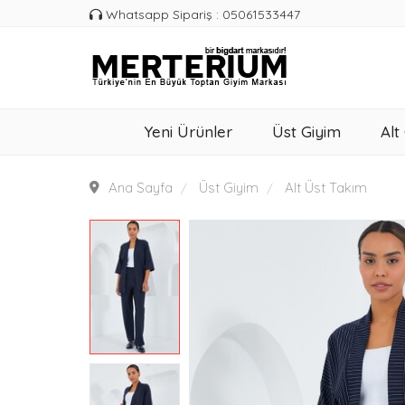
Whatsapp Sipariş : 05061533447
Yeni Ürünler
Üst Giyim
Alt
Ana Sayfa
Üst Giyim
Alt Üst Takım