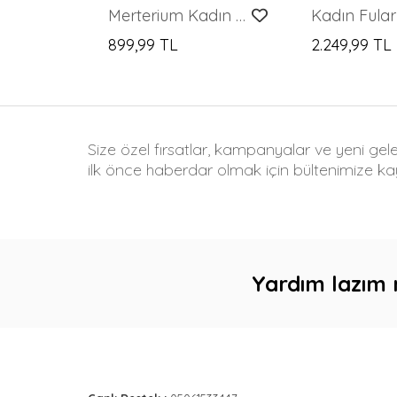
Merterium Kadın Örme Tesettür Alt Üst Takım 6711 - Krem
899,99 TL
2.249,99 TL
Size özel fırsatlar, kampanyalar ve yeni gel
ilk önce haberdar olmak için bültenimize kay
Yardım lazım 