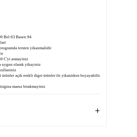
0 Bel:63 Basen:94
lari
 programda tersten yikanmalidir
ir
0 C'yi asmayiniz
a uygun olarak yikayiniz
kullaniniz
 ürünler açik renkli diger ürünler ile yikanirken boyayabilir.
s isigina maruz birakmayiniz