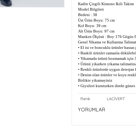
Kadin Çizgili Kimono Ikili Takim
Model Bilgileri
Bedeni : 38
Üst Ürün Boyu: 75 cm
Kol Boyu: 39 cm
Alt Ürün Boyu: 97 cm
Manken Ölçüsü : Boy:176 Gögüs:9
Genel Yikama ve Kullanma Talimat
• El isi ve boncuklu ürünler hassas
• Baskili ürünler zamanla dökülebil
• Yikamada ürünü bozmamak için 3
• Ürünü yikarken yikama talimatin
• Renkli ürünlerde uygun deterjan 
• Denim olan ürünler ve koyu renkli
Birlikte yikamayiniz
• Giysileri kuruturken direkt güne
Renk
LACİVERT
YORUMLAR