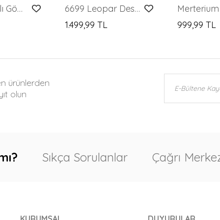
Kadın Fularlı Gömlek Pantolon İkili Takım 30093 - Kahverengi
6699 Leopar Desenli Alt Üst Takım - Gri
1.499,99 TL
999,99 TL
en ürünlerden
ıt olun
mı?
Sıkça Sorulanlar
Çağrı Merkez
KURUMSAL
DUYURULAR