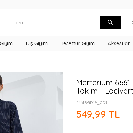
 Giyim
Dış Giyim
Tesettür Giyim
Aksesuar
Merterium 6661 K
Takım - Laciver
6661BGD19_009
549,99 TL