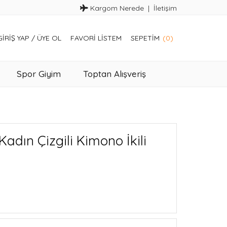
Kargom Nerede
İletişim
GIRIŞ YAP
/
ÜYE OL
FAVORI LISTEM
SEPETIM
(0)
Spor Giyim
Toptan Alışveriş
adın Çizgili Kimono İkili
t