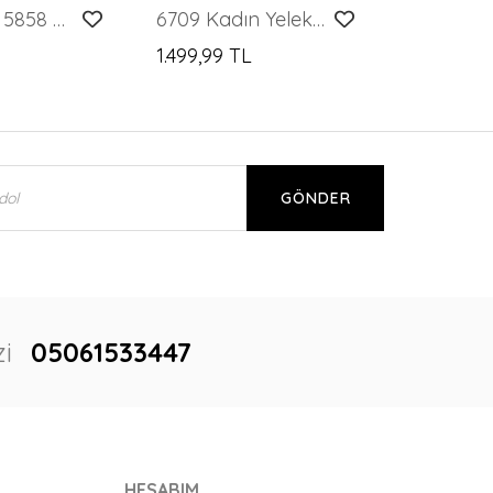
Merterium 5858 Örme İkili Takım - Gül Kurusu
6709 Kadın Yelek Pantolon İkili Takım - D. Siyah
1.499,99 TL
GÖNDER
i
05061533447
HESABIM