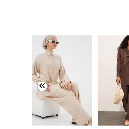
Kadın Dokulu Gömlek Pantolon İkili Takım 6710 - Çağla