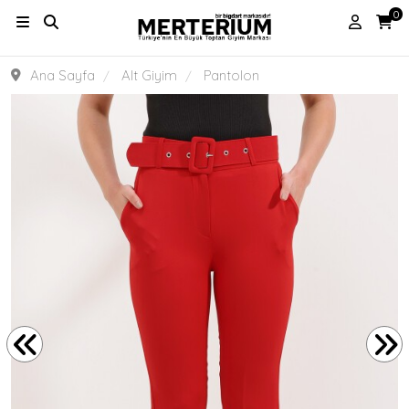
0
Ana Sayfa
Alt Giyim
Pantolon