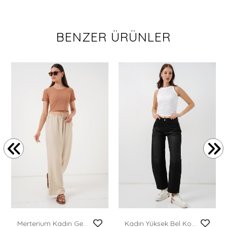
BENZER ÜRÜNLER
Merterium Kadın Geniş Paça Keten Pantolon 6735 - Krem
Kadın Yüksek Bel Kot Pantolon 30081 - Siyah