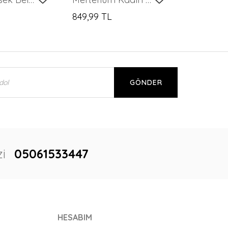
849,99 TL
GÖNDER
i
05061533447
HESABIM