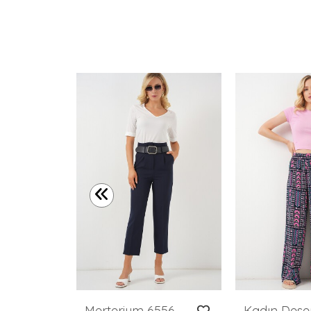
Kadın Yüksek Bel Geniş Paça Pantolon 30097 - Bordo
Merterium 6556 Kemerli Kumaş Pantolon - Lacivert