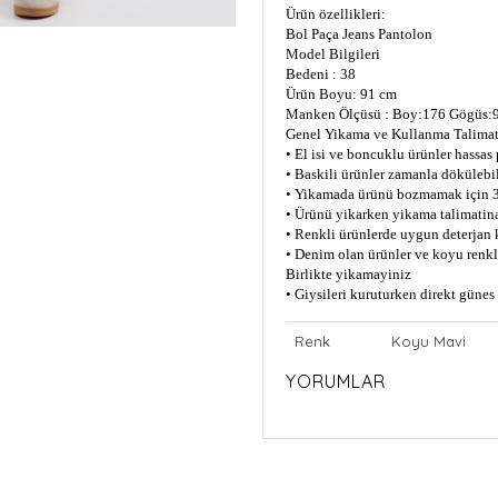
Ürün özellikleri:
Bol Paça Jeans Pantolon
Model Bilgileri
Bedeni : 38
Ürün Boyu: 91 cm
Manken Ölçüsü : Boy:176 Gögüs:9
Genel Yikama ve Kullanma Talimat
• El isi ve boncuklu ürünler hassas
• Baskili ürünler zamanla dökülebil
• Yikamada ürünü bozmamak için 3
• Ürünü yikarken yikama talimatin
• Renkli ürünlerde uygun deterjan 
• Denim olan ürünler ve koyu renkli
Birlikte yikamayiniz
• Giysileri kuruturken direkt güne
Renk
Koyu Mavi
YORUMLAR