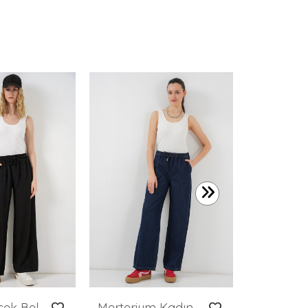
599,99 T
Kadın Yüksek Bel Geniş Paça Pantolon 30097 - Siyah
Merterium Kadın Geniş Paça Kot Pantolon 6706 - Lacivert