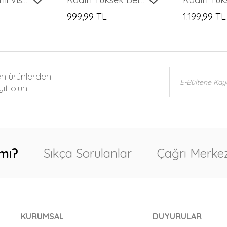
999,99 TL
1.199,99 TL
en ürünlerden
ıt olun
mı?
Sıkça Sorulanlar
Çağrı Merkez
KURUMSAL
DUYURULAR