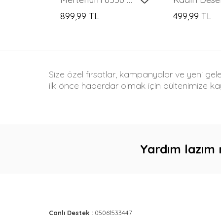
899,99 TL
499,99 TL
Size özel fırsatlar, kampanyalar ve yeni gel
ilk önce haberdar olmak için bültenimize kay
Yardım lazım 
Canlı Destek :
05061533447