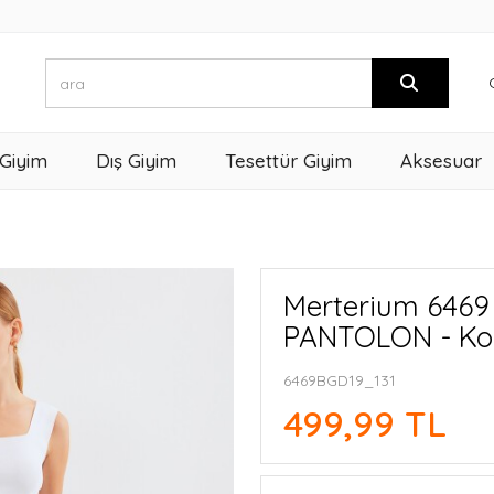
 Giyim
Dış Giyim
Tesettür Giyim
Aksesuar
Merterium 646
PANTOLON - Ko
6469BGD19_131
499,99 TL