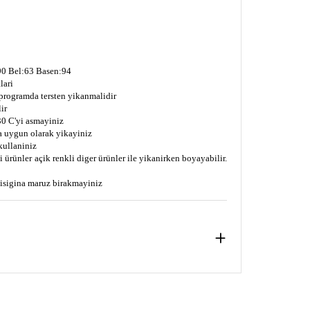
0 Bel:63 Basen:94
lari
 programda tersten yikanmalidir
ir
0 C'yi asmayiniz
a uygun olarak yikayiniz
kullaniniz
 ürünler açik renkli diger ürünler ile yikanirken boyayabilir.
s isigina maruz birakmayiniz