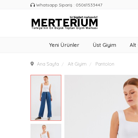
Whatsapp Sipariş : 05061533447
Yeni Ürünler
Üst Giyim
Alt
Ana Sayfa
Alt Giyim
Pantolon