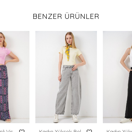
BENZER ÜRÜNLER
Kadın Desenli Viskon Pantolon 6749 - Lacivert
Kadın Yüksek Bel Kot Pantolon 30081 - Gri