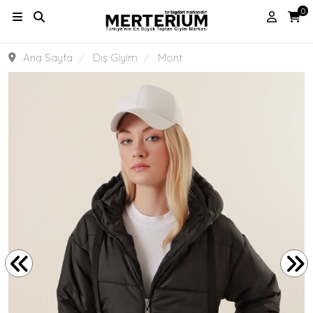
0
Ana Sayfa
Dış Giyim
Mont