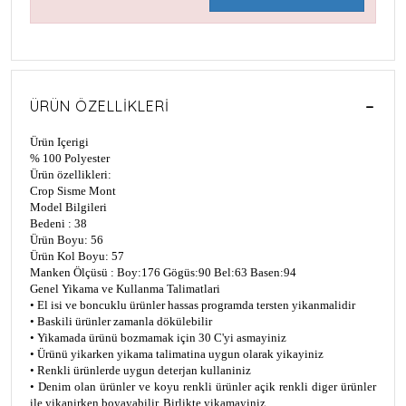
ÜRÜN ÖZELLIKLERI
Ürün Içerigi
% 100 Polyester
Ürün özellikleri:
Crop Sisme Mont
Model Bilgileri
Bedeni : 38
Ürün Boyu: 56
Ürün Kol Boyu: 57
Manken Ölçüsü : Boy:176 Gögüs:90 Bel:63 Basen:94
Genel Yikama ve Kullanma Talimatlari
• El isi ve boncuklu ürünler hassas programda tersten yikanmalidir
• Baskili ürünler zamanla dökülebilir
• Yikamada ürünü bozmamak için 30 C'yi asmayiniz
• Ürünü yikarken yikama talimatina uygun olarak yikayiniz
• Renkli ürünlerde uygun deterjan kullaniniz
• Denim olan ürünler ve koyu renkli ürünler açik renkli diger ürünler
ile yikanirken boyayabilir. Birlikte yikamayiniz