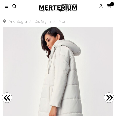
0
Ana Sayfa
Dış Giyim
Mont