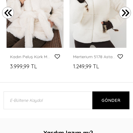
Kadın Peluş Kürk Mont 5234 - Ekru
Merterium 5178 Astarlı Peluş Mont - Beyaz
3.999,99 TL
1.249,99 TL
GÖNDER
Yardım lazım mı?