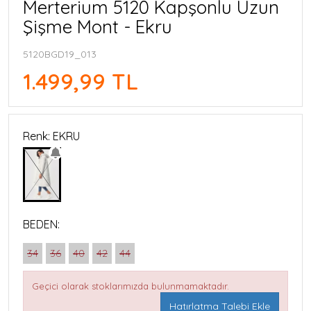
Merterium 5120 Kapşonlu Uzun
Şişme Mont - Ekru
5120BGD19_013
1.499,99 TL
Renk: EKRU
BEDEN:
34
36
40
42
44
Geçici olarak stoklarımızda bulunmamaktadır.
Hatırlatma Talebi Ekle