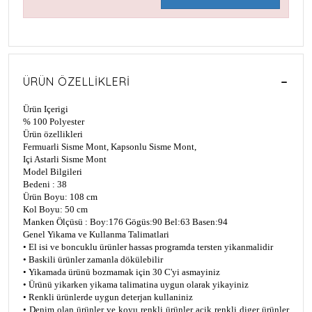
ÜRÜN ÖZELLIKLERI
Ürün Içerigi
% 100 Polyester
Ürün özellikleri
Fermuarli Sisme Mont, Kapsonlu Sisme Mont,
Içi Astarli Sisme Mont
Model Bilgileri
Bedeni : 38
Ürün Boyu: 108 cm
Kol Boyu: 50 cm
Manken Ölçüsü : Boy:176 Gögüs:90 Bel:63 Basen:94
Genel Yikama ve Kullanma Talimatlari
• El isi ve boncuklu ürünler hassas programda tersten yikanmalidir
• Baskili ürünler zamanla dökülebilir
• Yikamada ürünü bozmamak için 30 C'yi asmayiniz
• Ürünü yikarken yikama talimatina uygun olarak yikayiniz
• Renkli ürünlerde uygun deterjan kullaniniz
• Denim olan ürünler ve koyu renkli ürünler açik renkli diger ürünler