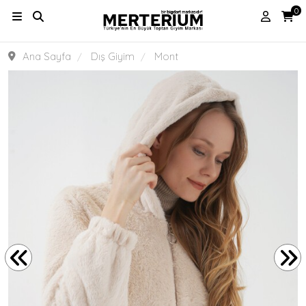
0
Ana Sayfa
Dış Giyim
Mont