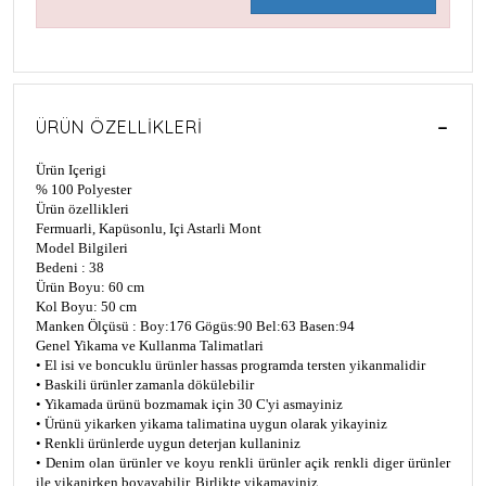
ÜRÜN ÖZELLIKLERI
Ürün Içerigi
% 100 Polyester
Ürün özellikleri
Fermuarli, Kapüsonlu, Içi Astarli Mont
Model Bilgileri
Bedeni : 38
Ürün Boyu: 60 cm
Kol Boyu: 50 cm
Manken Ölçüsü : Boy:176 Gögüs:90 Bel:63 Basen:94
Genel Yikama ve Kullanma Talimatlari
• El isi ve boncuklu ürünler hassas programda tersten yikanmalidir
• Baskili ürünler zamanla dökülebilir
• Yikamada ürünü bozmamak için 30 C'yi asmayiniz
• Ürünü yikarken yikama talimatina uygun olarak yikayiniz
• Renkli ürünlerde uygun deterjan kullaniniz
• Denim olan ürünler ve koyu renkli ürünler açik renkli diger ürünler
ile yikanirken boyayabilir. Birlikte yikamayiniz