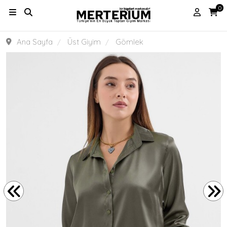
0
Ana Sayfa
Üst Giyim
Gömlek