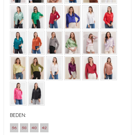
BEDEN:
36
38
40
42