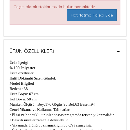
Geçici olarak stoklarımızda bulunmamaktadır.
Hatırlatma Talebi Ekle
ÜRÜN ÖZELLIKLERI
Ürün Içerigi
% 100 Polyester
Ürün özellikleri
Hafif Dökümlü Saten Gömlek
Model Bilgileri
Bedeni : 38
Ürün Boyu: 67 cm
Kol Boyu: 59 cm
Manken Ölçüsü : Boy:176 Gögüs:90 Bel:63 Basen:94
Genel Yikama ve Kullanma Talimatlari
• El isi ve boncuklu ürünler hassas programda tersten yikanmalidir
• Baskili ürünler zamanla dökülebilir
• Yikamada ürünü bozmamak için 30 C'yi asmayiniz