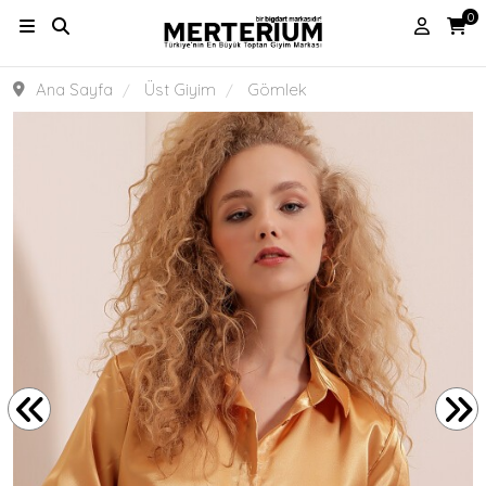
0
Ana Sayfa
Üst Giyim
Gömlek