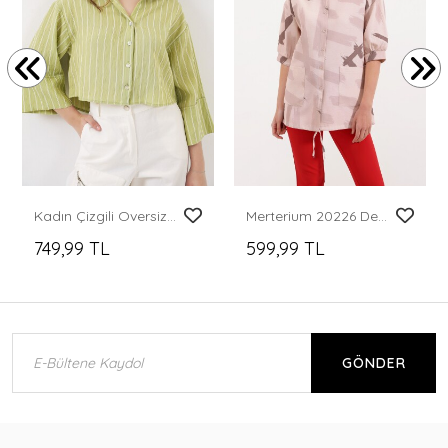
Kadın Çizgili Oversize Kısa Gömlek 20326 - E.Yeşil
Merterium 20226 Desenli Oversize Gömlek - Bej
749,99 TL
599,99 TL
GÖNDER