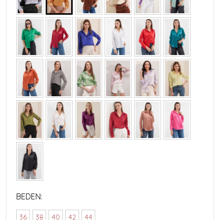
BEDEN:
36
38
40
42
44