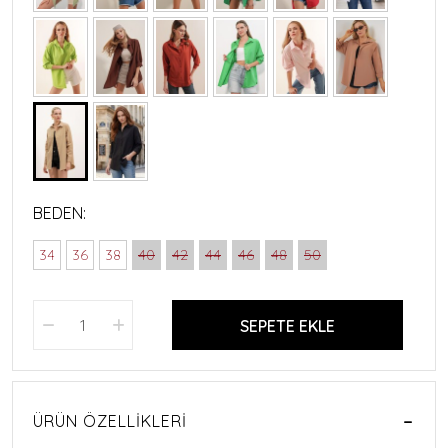
BEDEN:
34
36
38
40
42
44
46
48
50
SEPETE EKLE
ÜRÜN ÖZELLIKLERI