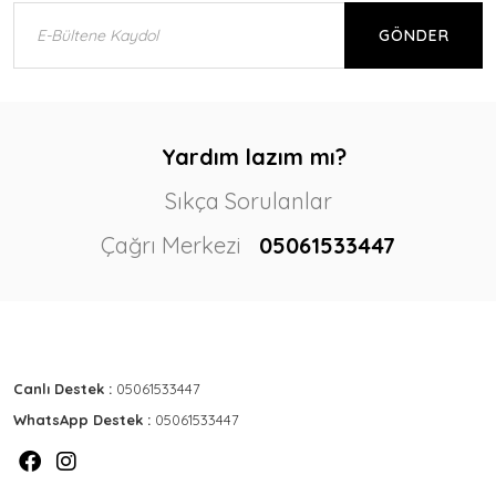
GÖNDER
Yardım lazım mı?
Sıkça Sorulanlar
Çağrı Merkezi
05061533447
Canlı Destek :
05061533447
WhatsApp Destek :
05061533447