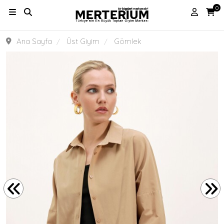
0
Ana Sayfa
Üst Giyim
Gömlek