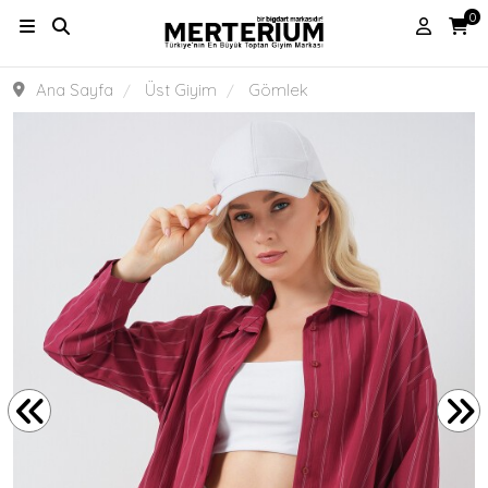
0
Ana Sayfa
Üst Giyim
Gömlek