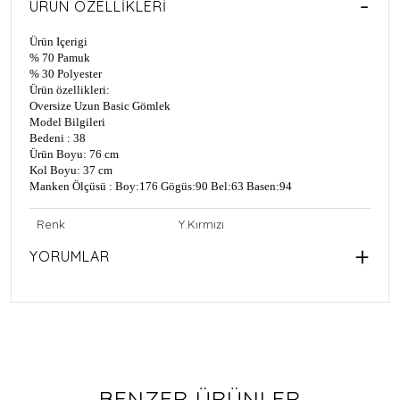
ÜRÜN ÖZELLIKLERI
Ürün Içerigi
% 70 Pamuk
% 30 Polyester
Ürün özellikleri:
Oversize Uzun Basic Gömlek
Model Bilgileri
Bedeni : 38
Ürün Boyu: 76 cm
Kol Boyu: 37 cm
Manken Ölçüsü : Boy:176 Gögüs:90 Bel:63 Basen:94
Renk
Y.Kırmızı
YORUMLAR
BENZER ÜRÜNLER