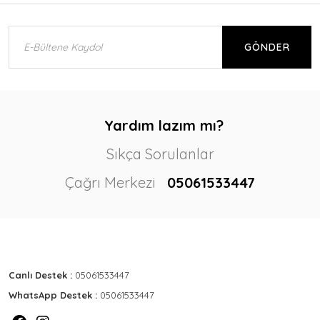
GÖNDER
Yardım lazım mı?
Sıkça Sorulanlar
Çağrı Merkezi
05061533447
Canlı Destek :
05061533447
WhatsApp Destek :
05061533447