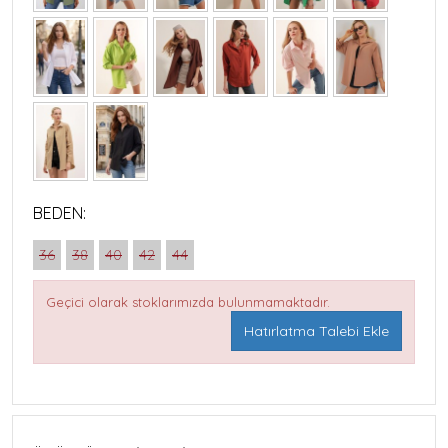
BEDEN:
36
38
40
42
44
Geçici olarak stoklarımızda bulunmamaktadır.
Hatırlatma Talebi Ekle