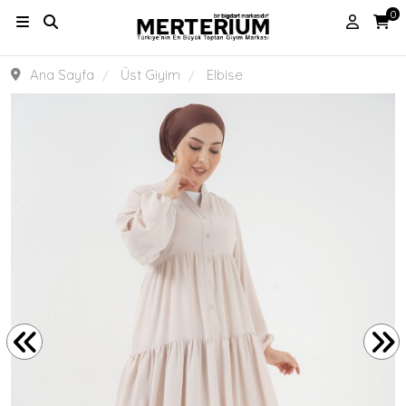
0
Ana Sayfa
Üst Giyim
Elbise