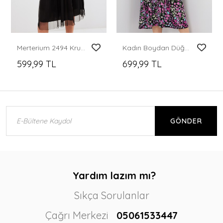
Merterium 2494 Kruvaze Yaka Tül Elbise - Siyah
Kadın Boydan Düğmeli Kısa Kol Çiçekli Elbise 2561 - Siyah
599,99 TL
699,99 TL
GÖNDER
Yardım lazım mı?
Sıkça Sorulanlar
Çağrı Merkezi
05061533447