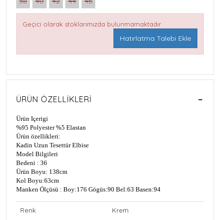
38
40
42
44
46
Geçici olarak stoklarımızda bulunmamaktadır.
Hatırlatma Talebi Ekle
ÜRÜN ÖZELLIKLERI
Ürün Içerigi
%95 Polyester %5 Elastan
Ürün özellikleri:
Kadin Uzun Tesettür Elbise
Model Bilgileri
Bedeni : 36
Ürün Boyu: 138cm
Kol Boyu:63cm
Manken Ölçüsü : Boy:176 Gögüs:90 Bel:63 Basen:94
Renk
Krem