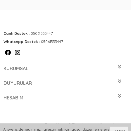
Canlı Destek :
05061533447
WhatsApp Destek :
05061533447
KURUMSAL
DUYURULAR
HESABIM
Bu site
Vikaon E-Ticaret sistemleri
ile hazırlanmıştır.
Alışveriş deneyiminizi iyileştirmek için yasal düzenlemelere
TAMAM