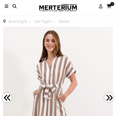
0
Ana Sayfa
Üst Giyim
Elbise