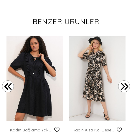
BENZER ÜRÜNLER
Kadin Bağlama Yakalı Kısa Kol Büzgülü Elbise 2600 - Siyah
Kadın Kısa Kol Desenli Elbise 2560 - Siyah