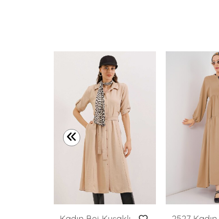
Merterium Kadın Kısa Kot Elbise 2530 - Füme
Kadın Bej Kuşaklı Gömlek Elbise 2442