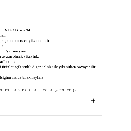
0 Bel:63 Basen:94
lari
 programda tersten yikanmalidir
ir
0 C'yi asmayiniz
a uygun olarak yikayiniz
kullaniniz
 ürünler açik renkli diger ürünler ile yikanirken boyayabilir.
s isigina maruz birakmayiniz
ariants_0_variant_0_spec_0_@content}}