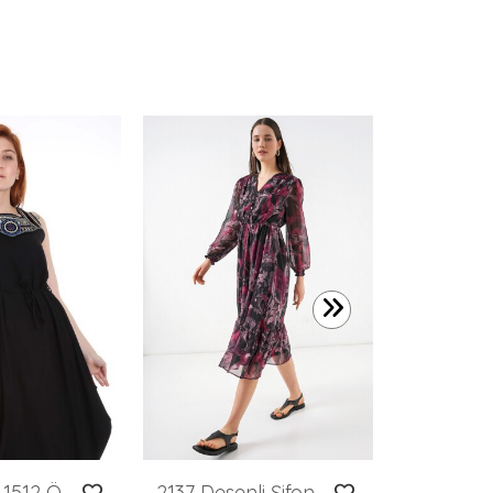
449,99 T
Merterium 1512 Önü Nakışlı Elbise - Siyah
2137 Desenli Şifon Elbise - A.Kırmızı