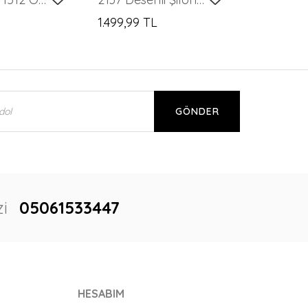
1.499,99 TL
GÖNDER
i
05061533447
HESABIM