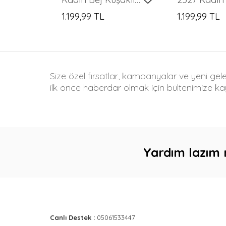
1.199,99 TL
1.199,99 TL
Size özel fırsatlar, kampanyalar ve yeni gel
ilk önce haberdar olmak için bültenimize kay
Yardım lazım 
Canlı Destek :
05061533447