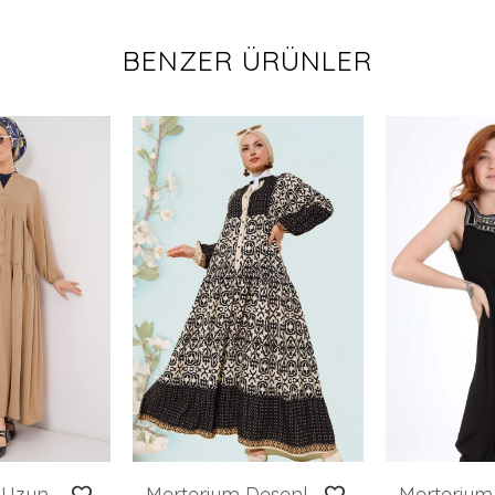
BENZER ÜRÜNLER
2527 Kadın Uzun Tesettür Elbise - Bisküvi
Merterium Desenli Tesettür Elbise - Siyah