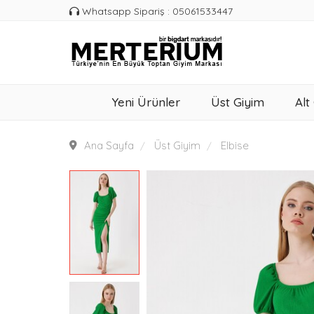
Whatsapp Sipariş : 05061533447
Yeni Ürünler
Üst Giyim
Alt
Ana Sayfa
Üst Giyim
Elbise