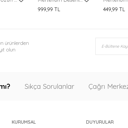
999,99 TL
449,99 TL
en ürünlerden
ıt olun
mı?
Sıkça Sorulanlar
Çağrı Merkez
KURUMSAL
DUYURULAR