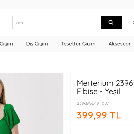
 Giyim
Dış Giyim
Tesettür Giyim
Aksesuar
Merterium 2396 
Elbise - Yeşil
2396BGD19_007
399,99 TL