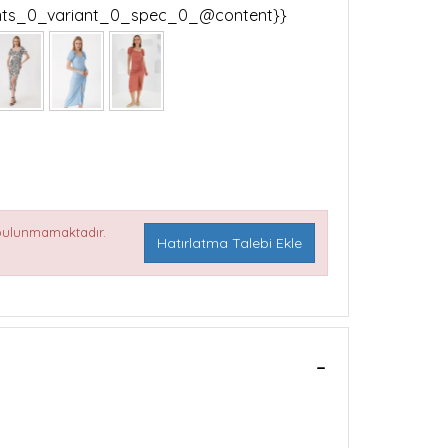
ants_0_variant_0_spec_0_@content}}
 bulunmamaktadır.
Hatırlatma Talebi Ekle