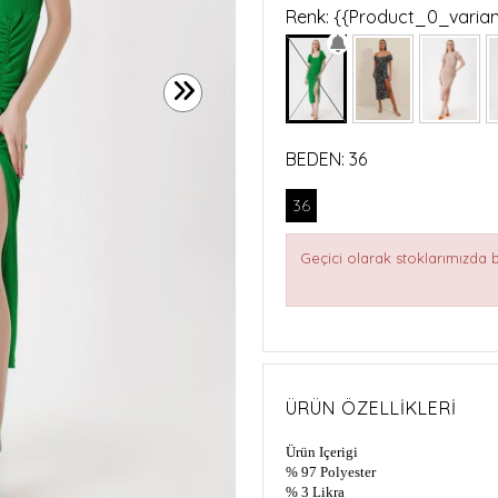
Renk: {{Product_0_vari
BEDEN:
36
36
Geçici olarak stoklarımızda
ÜRÜN ÖZELLIKLERI
Ürün Içerigi
% 97 Polyester
% 3 Likra