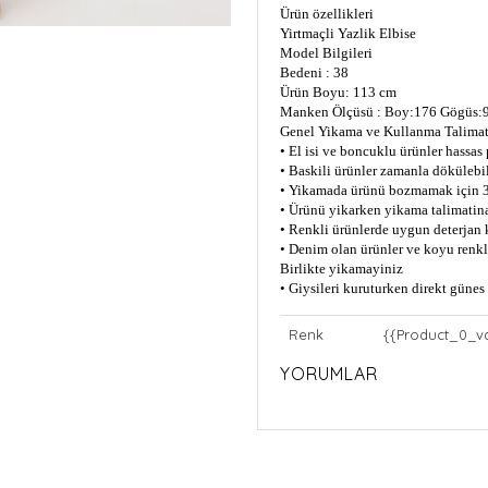
Ürün özellikleri
Yirtmaçli Yazlik Elbise
Model Bilgileri
Bedeni : 38
Ürün Boyu: 113 cm
Manken Ölçüsü : Boy:176 Gögüs:9
Genel Yikama ve Kullanma Talimat
• El isi ve boncuklu ürünler hassas
• Baskili ürünler zamanla dökülebil
• Yikamada ürünü bozmamak için 3
• Ürünü yikarken yikama talimatin
• Renkli ürünlerde uygun deterjan 
• Denim olan ürünler ve koyu renkli
Birlikte yikamayiniz
• Giysileri kuruturken direkt güne
Renk
{{Product_0_v
YORUMLAR