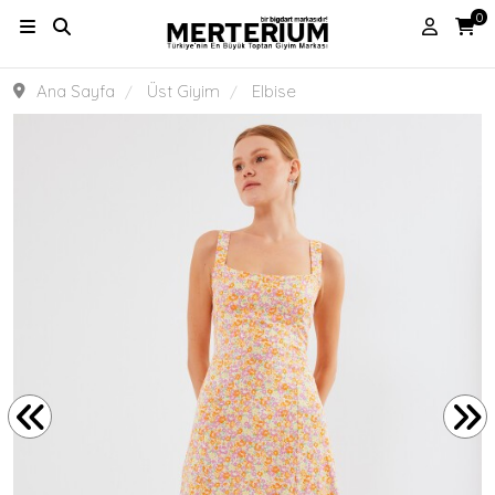
0
Ana Sayfa
Üst Giyim
Elbise