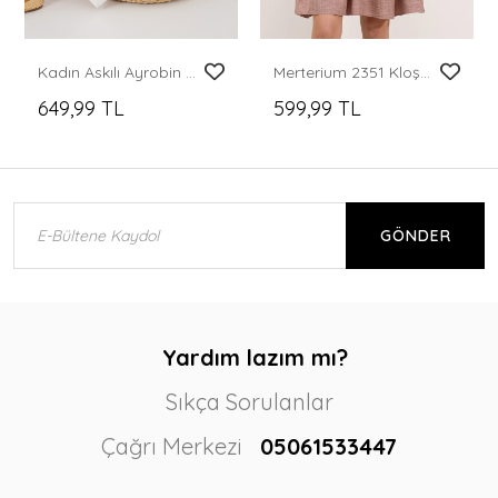
Kadın Askılı Ayrobin Elbise 2565 - Beyaz
Merterium 2351 Kloş Poplin Elbise - A.Gül Kurusu
649,99 TL
599,99 TL
GÖNDER
Yardım lazım mı?
Sıkça Sorulanlar
Çağrı Merkezi
05061533447