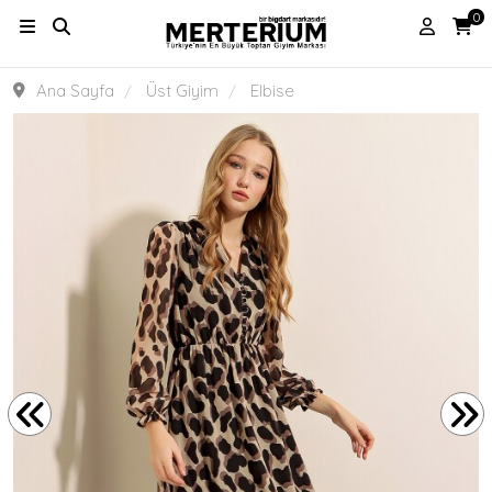
0
Ana Sayfa
Üst Giyim
Elbise