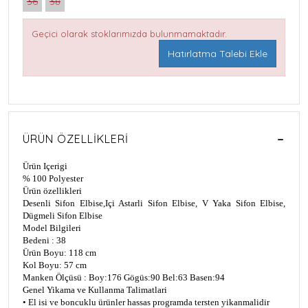
36
38
Geçici olarak stoklarımızda bulunmamaktadır.
Hatırlatma Talebi Ekle
ÜRÜN ÖZELLIKLERI
Ürün Içerigi
% 100 Polyester
Ürün özellikleri
Desenli Sifon Elbise,Içi Astarli Sifon Elbise, V Yaka Sifon Elbise,
Dügmeli Sifon Elbise
Model Bilgileri
Bedeni : 38
Ürün Boyu: 118 cm
Kol Boyu: 57 cm
Manken Ölçüsü : Boy:176 Gögüs:90 Bel:63 Basen:94
Genel Yikama ve Kullanma Talimatlari
• El isi ve boncuklu ürünler hassas programda tersten yikanmalidir