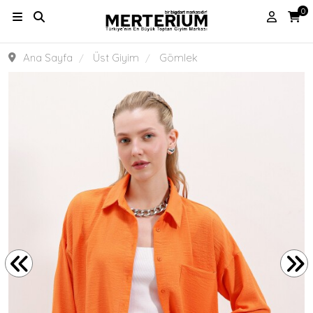
0
Ana Sayfa
Üst Giyim
Gömlek