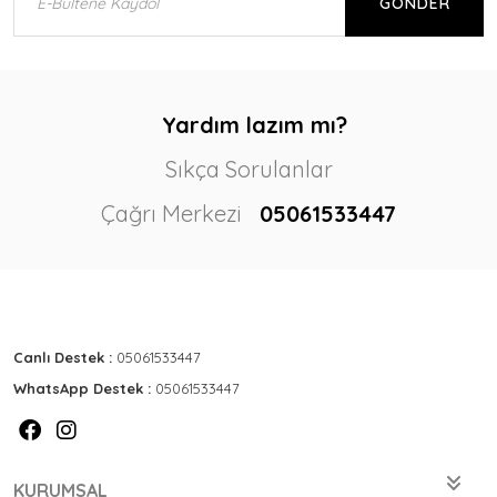
GÖNDER
Yardım lazım mı?
Sıkça Sorulanlar
Çağrı Merkezi
05061533447
Canlı Destek :
05061533447
WhatsApp Destek :
05061533447
KURUMSAL