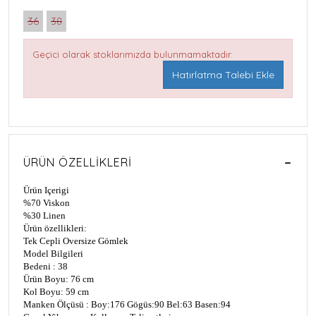
36
38
Geçici olarak stoklarımızda bulunmamaktadır.
Hatırlatma Talebi Ekle
ÜRÜN ÖZELLIKLERI
Ürün Içerigi
%70 Viskon
%30 Linen
Ürün özellikleri:
Tek Cepli Oversize Gömlek
Model Bilgileri
Bedeni : 38
Ürün Boyu: 76 cm
Kol Boyu: 59 cm
Manken Ölçüsü : Boy:176 Gögüs:90 Bel:63 Basen:94