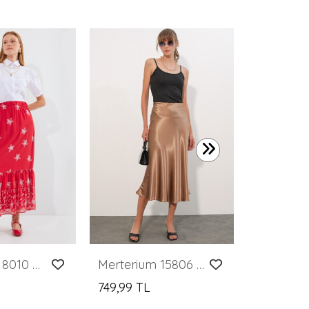
649,99 T
Merterium 8010 Desenli Şifon Etek - A.Kırmızı
Merterium 15806 Saten Etek - M. Kahverengi
749,99 TL