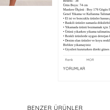
Bedeni : 38
Ürün Boyu: 74 cm
Manken Ölçüsü : Boy:176 Gögüs:9
Genel Yikama ve Kullanma Talimat
• El isi ve boncuklu ürünler hassas
• Baskili ürünler zamanla dökülebil
• Yikamada ürünü bozmamak için 3
• Ürünü yikarken yikama talimatin
• Renkli ürünlerde uygun deterjan 
• Denim olan ürünler ve koyu renkli
Birlikte yikamayiniz
• Giysileri kuruturken direkt güne
Renk
MOR
YORUMLAR
BENZER ÜRÜNLER