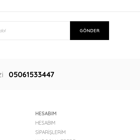
GÖNDER
i
05061533447
HESABIM
HESABIM
SIPARIŞLERIM