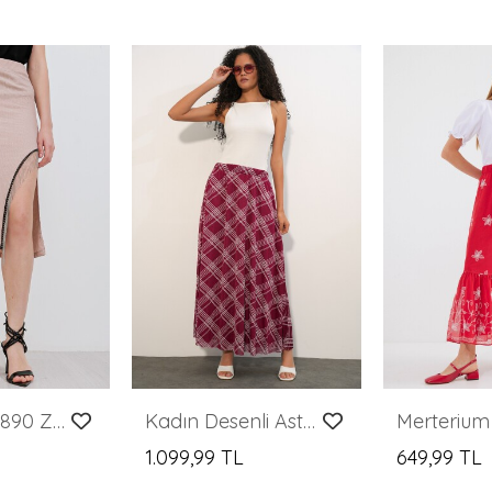
Merterium 1890 Zincir Detaylı Etek - Bisküvi
Kadın Desenli Astarlı Etek 8075 - D. Bordo
1.099,99 TL
649,99 TL