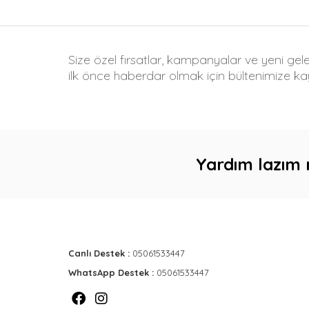
Size özel fırsatlar, kampanyalar ve yeni gel
ilk önce haberdar olmak için bültenimize kay
Yardım lazım 
Canlı Destek :
05061533447
WhatsApp Destek :
05061533447