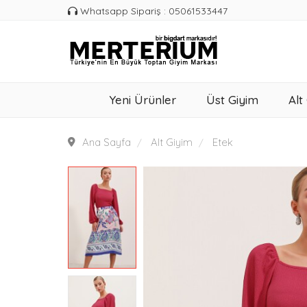
Whatsapp Sipariş : 05061533447
Yeni Ürünler
Üst Giyim
Alt
Ana Sayfa
Alt Giyim
Etek