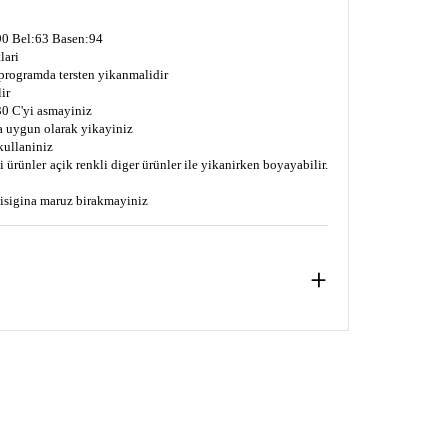
0 Bel:63 Basen:94
lari
 programda tersten yikanmalidir
ir
0 C'yi asmayiniz
a uygun olarak yikayiniz
kullaniniz
 ürünler açik renkli diger ürünler ile yikanirken boyayabilir.
s isigina maruz birakmayiniz