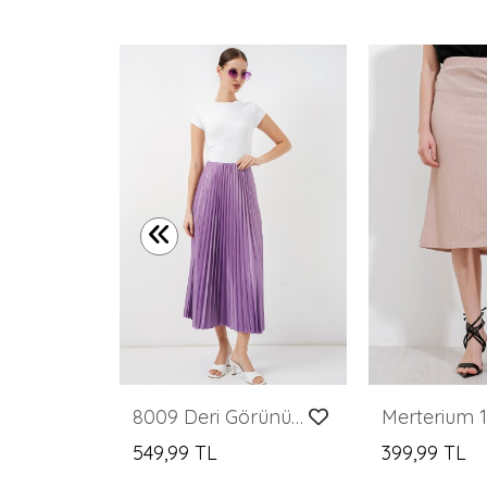
Merterium 1890 Zincir Detaylı Etek - Zümrüt Yeşili
8009 Deri Görünümlü Piliseli Etek - Lila
549,99 TL
399,99 TL