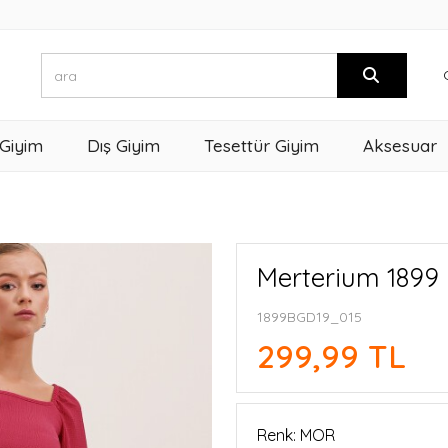
 Giyim
Dış Giyim
Tesettür Giyim
Aksesuar
Merterium 1899 
1899BGD19_015
299,99 TL
Renk: MOR