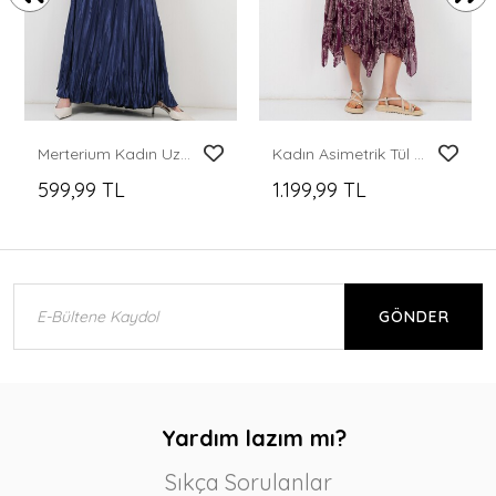
Merterium Kadın Uzun Kırışık Parlak Etek 8034 - D.Lacivert
Kadın Asimetrik Tül Şifon Etek 8061 - Mürdüm
599,99 TL
1.199,99 TL
GÖNDER
Yardım lazım mı?
Sıkça Sorulanlar