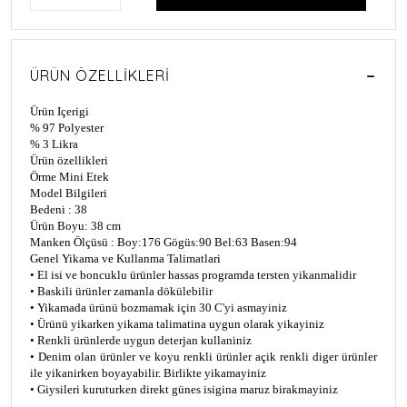
ÜRÜN ÖZELLIKLERI
Ürün Içerigi
% 97 Polyester
% 3 Likra
Ürün özellikleri
Örme Mini Etek
Model Bilgileri
Bedeni : 38
Ürün Boyu: 38 cm
Manken Ölçüsü : Boy:176 Gögüs:90 Bel:63 Basen:94
Genel Yikama ve Kullanma Talimatlari
• El isi ve boncuklu ürünler hassas programda tersten yikanmalidir
• Baskili ürünler zamanla dökülebilir
• Yikamada ürünü bozmamak için 30 C'yi asmayiniz
• Ürünü yikarken yikama talimatina uygun olarak yikayiniz
• Renkli ürünlerde uygun deterjan kullaniniz
• Denim olan ürünler ve koyu renkli ürünler açik renkli diger ürünler
ile yikanirken boyayabilir. Birlikte yikamayiniz
• Giysileri kuruturken direkt günes isigina maruz birakmayiniz