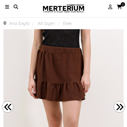
0
Ana Sayfa
Alt Giyim
Etek