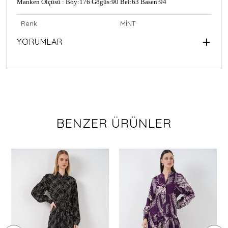
Manken Ölçüsü : Boy:176 Gögüs:90 Bel:63 Basen:94
Renk
MİNT
YORUMLAR
BENZER ÜRÜNLER