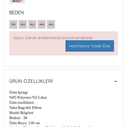
BEDEN:
38
40
42
44
46
Geçici olarak stoklarımızda bulunmamaktadır.
Hatırlatma Talebi Ekle
ÜRÜN ÖZELLIKLERI
Ürün Içerigi
%95 Polyester
%5 Likra
Ürün özellikleri:
Yaka Bagcikli Elbise
Model Bilgileri
Bedeni : 38
Ürün Boyu: 136 cm