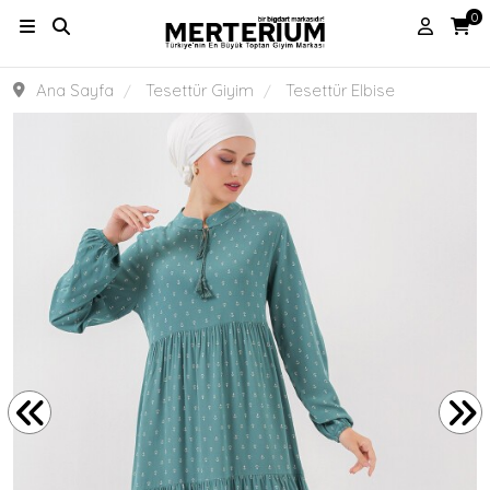
0
Ana Sayfa
Tesettür Giyim
Tesettür Elbise