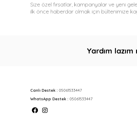
Size özel fırsatlar, kampanyalar ve yeni gel
ilk önce haberdar olmak için bültenimize kay
Yardım lazım 
Canlı Destek :
05061533447
WhatsApp Destek :
05061533447