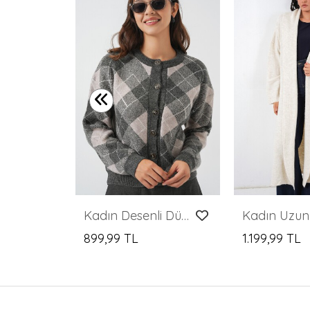
Kadın Triko Panço Hırka 15965 - Gri
Kadın Desenli Düğmeli Triko Hırka 15927 - Antrasit
899,99 TL
1.199,99 TL