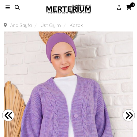
0
Ana Sayfa
Üst Giyim
Kazak