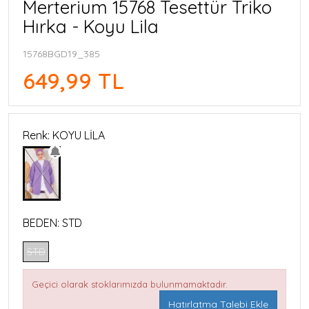
Merterium 15768 Tesettür Triko
Hırka - Koyu Lila
15768BGD19_385
649,99 TL
Renk: KOYU LİLA
BEDEN:
STD
STD
Geçici olarak stoklarımızda bulunmamaktadır.
Hatırlatma Talebi Ekle