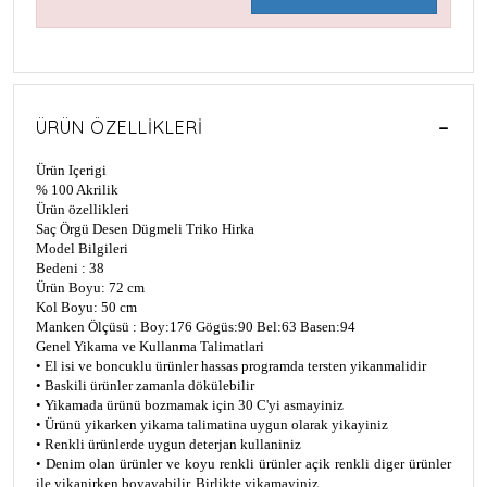
ÜRÜN ÖZELLIKLERI
Ürün Içerigi
% 100 Akrilik
Ürün özellikleri
Saç Örgü Desen Dügmeli Triko Hirka
Model Bilgileri
Bedeni : 38
Ürün Boyu: 72 cm
Kol Boyu: 50 cm
Manken Ölçüsü : Boy:176 Gögüs:90 Bel:63 Basen:94
Genel Yikama ve Kullanma Talimatlari
• El isi ve boncuklu ürünler hassas programda tersten yikanmalidir
• Baskili ürünler zamanla dökülebilir
• Yikamada ürünü bozmamak için 30 C'yi asmayiniz
• Ürünü yikarken yikama talimatina uygun olarak yikayiniz
• Renkli ürünlerde uygun deterjan kullaniniz
• Denim olan ürünler ve koyu renkli ürünler açik renkli diger ürünler
ile yikanirken boyayabilir. Birlikte yikamayiniz