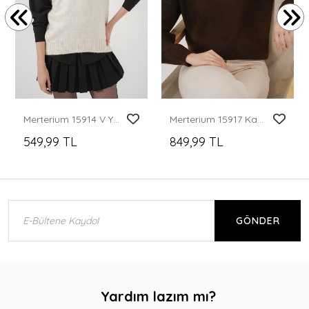
Merterium 15914 V Yaka Triko Süveter - Ekru
Merterium 15917 Kadın Balıkçı Yaka Oversize Triko Kazak - Kahverengi
549,99 TL
849,99 TL
GÖNDER
Yardım lazım mı?