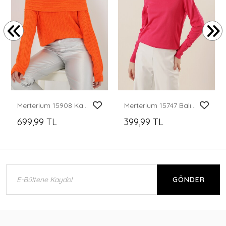
Merterium 15908 Kadın Açık Omuz Oversize Triko Kazak - Turuncu
Merterium 15747 Balıkçı Yaka Triko Kazak - Fuşya
699,99 TL
399,99 TL
GÖNDER