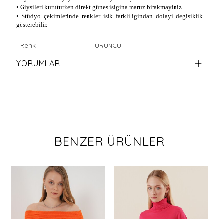
• Giysileri kuruturken direkt günes isigina maruz birakmayiniz
• Stüdyo çekimlerinde renkler isik farkliligindan dolayi degisiklik
gösterebilir.
Renk
TURUNCU
YORUMLAR
BENZER ÜRÜNLER