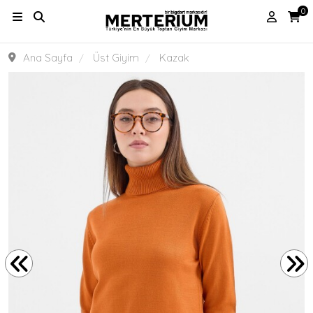
0
Ana Sayfa
Üst Giyim
Kazak