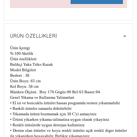
ÜRÜN ÖZELLIKLERI
Ürün Içerigi
% 100 Akrilik
Ürün özellikleri:
Balikçi Yaka Triko Kazak
Model Bilgileri
Bedeni : 38
Ürün Boyu: 65 cm
Kol Boyu: 58 cm
Manken Ölçüsü : Boy:176 Gögüs:90 Bel:63 Basen:94
Genel Yikama ve Kullanma Talimatlari
• El isi ve boncuklu ürünler hassas programda tersten yikanmalidir
• Baskili ürünler zamanla dökülebilir
• Yikamada ürünü bozmamak için 30 C'yi asmayiniz
• Ürünü yikarken yikama talimatina uygun olarak yikayiniz
• Renkli ürünlerde uygun deterjan kullaniniz
• Denim olan ürünler ve koyu renkli ürünler açik renkli diger ürünler
ile yikanirken boyayabilir. Birlikte yikamayiniz