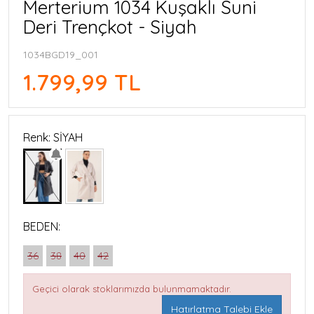
Merterium 1034 Kuşaklı Suni
Deri Trençkot - Siyah
1034BGD19_001
1.799,99 TL
Renk: SİYAH
BEDEN:
36
38
40
42
Geçici olarak stoklarımızda bulunmamaktadır.
Hatırlatma Talebi Ekle