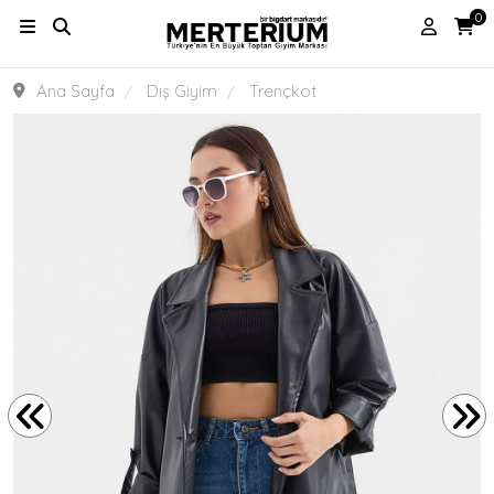
0
Ana Sayfa
Dış Giyim
Trençkot