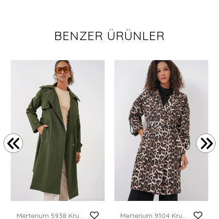
BENZER ÜRÜNLER
Merterium 5938 Kruvaze Yaka Trençkot - Haki
Merterium 9104 Kruvaze Yaka Astarlı Trençkot - M. Kahverengi