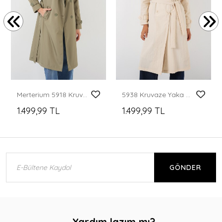
Merterium 5918 Kruvaze Yaka Trençkot - Çağla
5938 Kruvaze Yaka Trençkot - Krem
1.499,99 TL
1.499,99 TL
GÖNDER
Yardım lazım mı?