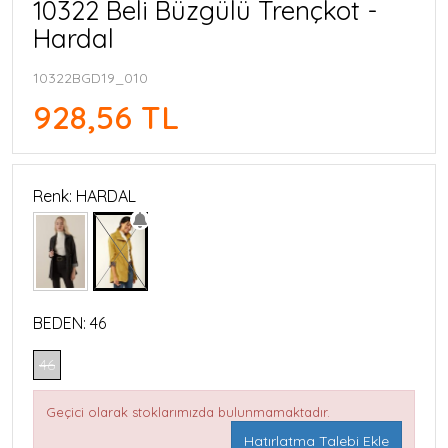
10322 Beli Büzgülü Trençkot -
Hardal
10322BGD19_010
928,56 TL
Renk: HARDAL
BEDEN:
46
46
Geçici olarak stoklarımızda bulunmamaktadır.
Hatırlatma Talebi Ekle