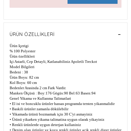
ÜRÜN ÖZELLIKLERI
Ürün Içerigi
% 100 Polyester
Ürün özellikleri
Içi Astarli, Cep Detayli, Katlanabiliniz Apoletli Treckot
Model Bilgileri
Bedeni : 38
Ürün Boyu: 82 cm
Kol Boyu: 60 cm
Bedenler Arasinda 2 cm Fark Vardir.
Manken Ölçüsü : Boy:176 Gögüs:90 Bel:63 Basen:94
Genel Yikama ve Kullanma Talimatlari
• El isi ve boncuklu ürünler hassas programda tersten yikanmalidir
• Baskili ürünler zamanla dökülebilir
• Yikamada ürünü bozmamak için 30 C'yi asmayiniz
• Ürünü yikarken yikama talimatina uygun olarak yikayiniz
• Renkli ürünlerde uygun deterjan kullaniniz
• Denim olan ürünler ve koyu renkli ürünler açik renkli diger ürünler