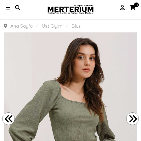
0
Ana Sayfa
Üst Giyim
Bluz