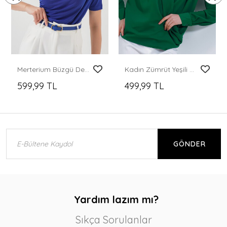
Merterium Büzgü Detaylı Kısa Kol Sandy Bluz 945 - Saks
Kadın Zümrüt Yeşili Kruvaze Yaka Dökümlü Saten Bluz 0492
599,99 TL
499,99 TL
GÖNDER
Yardım lazım mı?
Sıkça Sorulanlar