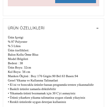
ÜRÜN ÖZELLIKLERI
Ürün Içerigi
% 97 Polyester
% 5 Likra
Ürün özellikleri:
Balon Kollu Örme Bluz
Model Bilgileri
Bedeni : 38
Ürün Boyu: 32cm
Kol Boyu: 56 cm
Manken Ölçüsü : Boy:176 Gögüs:90 Bel:63 Basen:94
Genel Yikama ve Kullanma Talimatlari
• El isi ve boncuklu ürünler hassas programda tersten yikanmalidir
• Baskili ürünler zamanla dökülebilir
• Yikamada ürünü bozmamak için 30 C'yi asmayiniz
• Ürünü yikarken yikama talimatina uygun olarak yikayiniz
• Renkli ürünlerde uygun deterjan kullaniniz