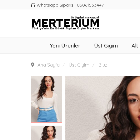
Whatsapp Sipariş : 05061533447
Yeni Ürünler
Üst Giyim
Alt
Ana Sayfa
Üst Giyim
Bluz