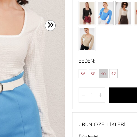
BEDEN:
36
38
40
42
ÜRÜN ÖZELLIKLERI
Ürün Içerigi