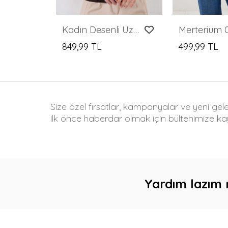
Kadın Desenli Uzun Kol Bluz 983 - Kahverengi
849,99 TL
499,99 TL
Size özel fırsatlar, kampanyalar ve yeni gel
ilk önce haberdar olmak için bültenimize kay
Yardım lazım 