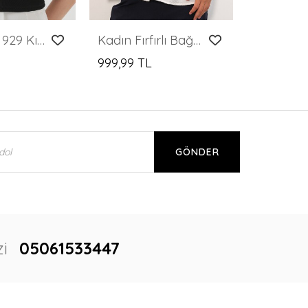
Merterium 929 Kısa Kol Örme Bluz - Siyah
Kadın Fırfırlı Bağcıklı Bluz 999 - Beyaz
999,99 TL
GÖNDER
i
05061533447