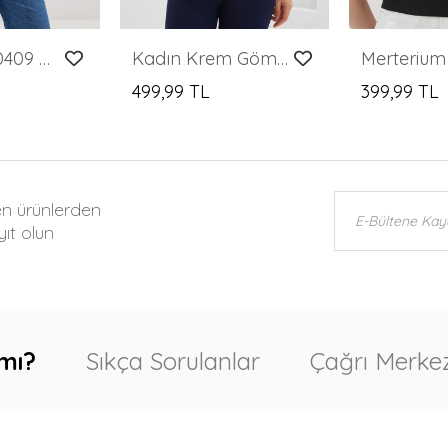
Merterium 0409 Kare Yaka Örme Bluz - Oranje
Kadın Krem Gömlek Yaka Saten Bluz 0493
499,99 TL
399,99 TL
en ürünlerden
ıt olun
mı?
Sıkça Sorulanlar
Çağrı Merkez