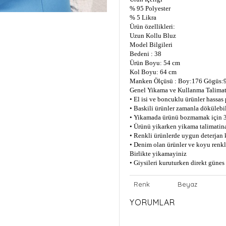
% 95 Polyester
% 5 Likra
Ürün özellikleri:
Uzun Kollu Bluz
Model Bilgileri
Bedeni : 38
Ürün Boyu: 54 cm
Kol Boyu: 64 cm
Manken Ölçüsü : Boy:176 Gögüs:9
Genel Yikama ve Kullanma Talimat
• El isi ve boncuklu ürünler hassas
• Baskili ürünler zamanla dökülebil
• Yikamada ürünü bozmamak için 3
• Ürünü yikarken yikama talimatin
• Renkli ürünlerde uygun deterjan 
• Denim olan ürünler ve koyu renkli
Birlikte yikamayiniz
• Giysileri kuruturken direkt güne
Renk
Beyaz
YORUMLAR