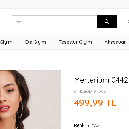
 Giyim
Dış Giyim
Tesettür Giyim
Aksesuar
Merterium 0442 
0442BGD19_005
499,99 TL
Renk: BEYAZ