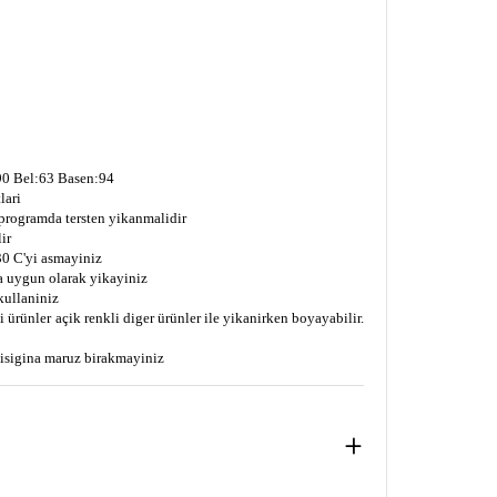
0 Bel:63 Basen:94
lari
 programda tersten yikanmalidir
ir
0 C'yi asmayiniz
a uygun olarak yikayiniz
kullaniniz
 ürünler açik renkli diger ürünler ile yikanirken boyayabilir.
s isigina maruz birakmayiniz