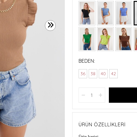
BEDEN:
36
38
40
42
ÜRÜN ÖZELLIKLERI
Ürün Içerigi