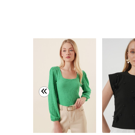
Merterium 0465 Balon Kollu Örme Bluz - Yeşil