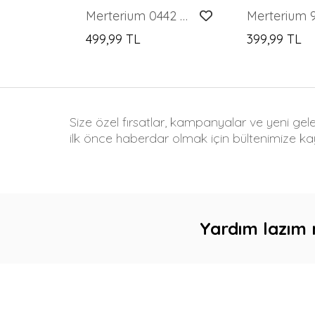
Merterium 0442 Uzun Kollu Bluz - Yeşil
499,99 TL
399,99 TL
Size özel fırsatlar, kampanyalar ve yeni gel
ilk önce haberdar olmak için bültenimize kay
Yardım lazım 