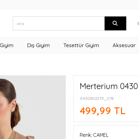
 Giyim
Dış Giyim
Tesettür Giyim
Aksesuar
Merterium 0430
0430BGD19_278
499,99 TL
Renk: CAMEL