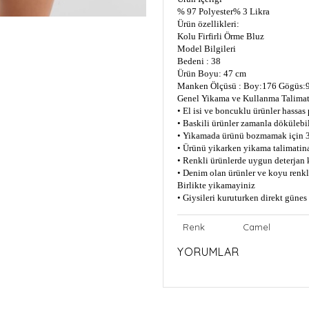
% 97 Polyester
% 3 Likra
Ürün özellikleri:
Kolu Firfirli Örme Bluz
Model Bilgileri
Bedeni : 38
Ürün Boyu: 47 cm
Manken Ölçüsü : Boy:176 Gögüs:9
Genel Yikama ve Kullanma Talimat
• El isi ve boncuklu ürünler hassas
• Baskili ürünler zamanla dökülebil
• Yikamada ürünü bozmamak için 3
• Ürünü yikarken yikama talimatin
• Renkli ürünlerde uygun deterjan 
• Denim olan ürünler ve koyu renkli
Birlikte yikamayiniz
• Giysileri kuruturken direkt güne
Renk
Camel
YORUMLAR