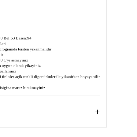
0 Bel:63 Basen:94
lari
 programda tersten yikanmalidir
ir
0 C'yi asmayiniz
a uygun olarak yikayiniz
kullaniniz
 ürünler açik renkli diger ürünler ile yikanirken boyayabilir.
s isigina maruz birakmayiniz