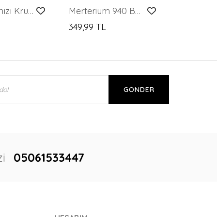
Kadın Kırmızı Kruvaze Yaka Dökümlü Saten Bluz 0492
Merterium 940 Büzgü Detaylı Sandy Bluz - Bordo
349,99 TL
GÖNDER
i
05061533447