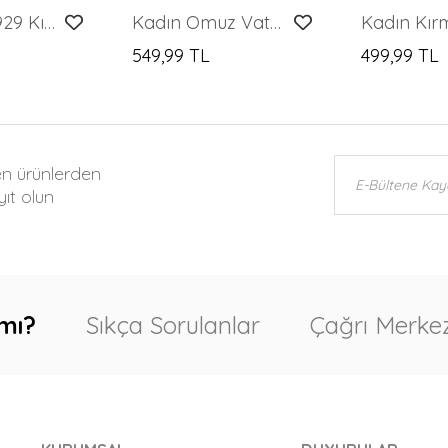
Merterium 929 Kısa Kol Örme Bluz - Siyah
Kadın Omuz Vatkalı Kruvaze Yaka Bluz 942 - Beyaz
549,99 TL
499,99 TL
en ürünlerden
ıt olun
mı?
Sıkça Sorulanlar
Çağrı Merkez