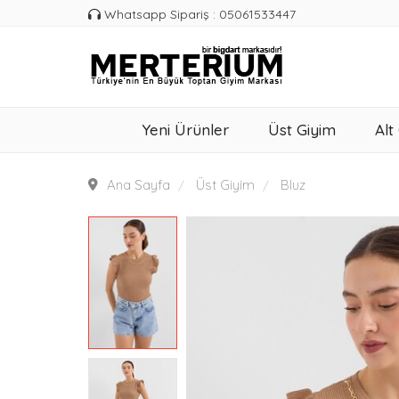
Whatsapp Sipariş : 05061533447
Yeni Ürünler
Üst Giyim
Alt
Ana Sayfa
Üst Giyim
Bluz