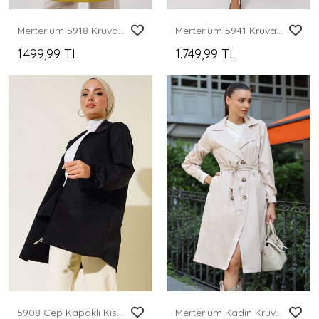
Merterium 5918 Kruvaze Yaka Trençkot - Yağ Yeşil
Merterium 5941 Kruvaze Yaka Uzun Trençkot - Taş
1.499,99 TL
1.749,99 TL
5908 Cep Kapaklı Kısa Trençkot - Siyah
Merterium Kadın Kruvaze Yaka Trençkot - Bej