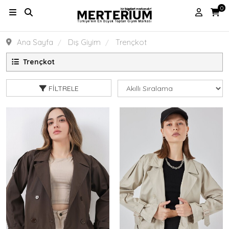
0
Ana Sayfa
Dış Giyim
Trençkot
Trençkot
FILTRELE