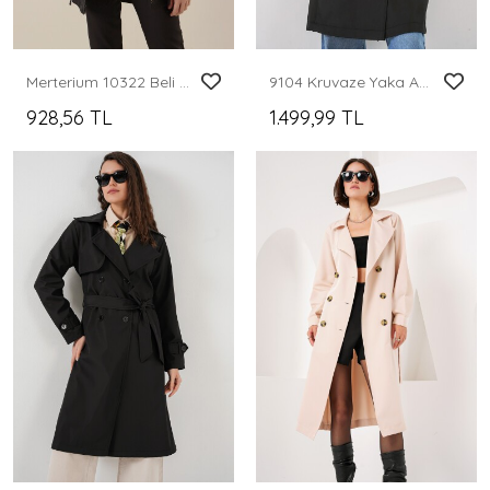
Merterium 10322 Beli Büzgülü Trençkot - Siyah
9104 Kruvaze Yaka Astarlı Trençkot - Siyah
928,56 TL
1.499,99 TL