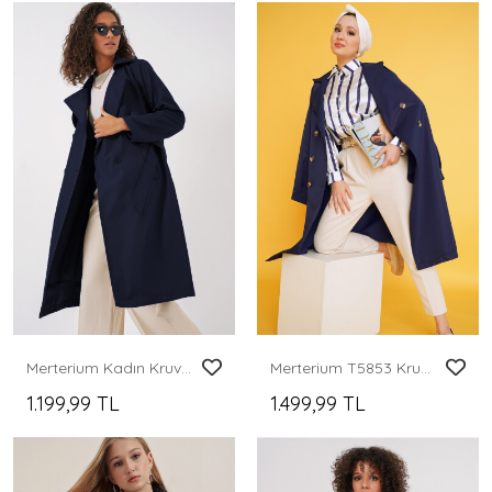
Merterium Kadın Kruvaze Yaka Kuşaklı Trençkot - Lacivert
Merterium T5853 Kruvaze Yaka Tesettür Trençkot - Lacivert
1.199,99 TL
1.499,99 TL