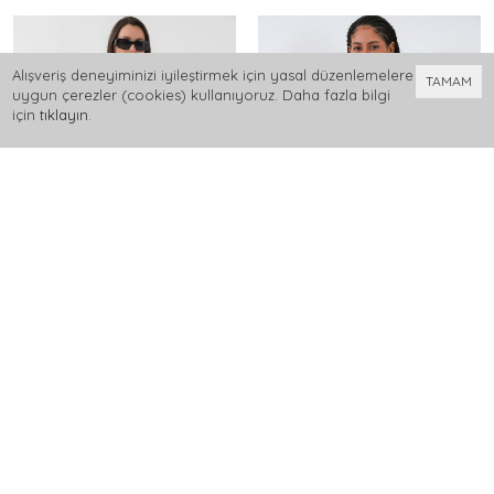
Alışveriş deneyiminizi iyileştirmek için yasal düzenlemelere
TAMAM
uygun çerezler (cookies) kullanıyoruz. Daha fazla bilgi
için
tıklayın
.
0
Merterium Kadın Kruvaze Yaka Kuşaklı Trençkot - Pembe
9104 Kruvaze Yaka Astarlı Trençkot - A.Kahve
1.199,99 TL
1.499,99 TL