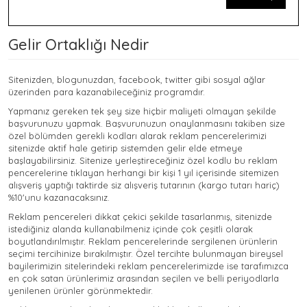
Gelir Ortaklığı Nedir
Sitenizden, blogunuzdan, facebook, twitter gibi sosyal ağlar
üzerinden para kazanabileceğiniz programdır.
Yapmanız gereken tek şey size hiçbir maliyeti olmayan şekilde
başvurunuzu yapmak. Başvurunuzun onaylanmasını takiben size
özel bölümden gerekli kodları alarak reklam pencerelerimizi
sitenizde aktif hale getirip sistemden gelir elde etmeye
başlayabilirsiniz. Sitenize yerleştireceğiniz özel kodlu bu reklam
pencerelerine tıklayan herhangi bir kişi 1 yıl içerisinde sitemizen
alışveriş yaptığı taktirde siz alışveriş tutarının (kargo tutarı hariç)
%10'unu kazanacaksınız.
Reklam pencereleri dikkat çekici şekilde tasarlanmış, sitenizde
istediğiniz alanda kullanabilmeniz içinde çok çeşitli olarak
boyutlandırılmıştır. Reklam pencerelerinde sergilenen ürünlerin
seçimi tercihinize bırakılmıştır. Özel tercihte bulunmayan bireysel
bayilerimizin sitelerindeki reklam pencerelerimizde ise tarafımızca
en çok satan ürünlerimiz arasından seçilen ve belli periyodlarla
yenilenen ürünler görünmektedir.